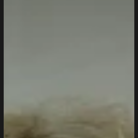
Contact
Privacy policy
Privacy policy for Group therapy
Participation rules for Group therapy
Code of ethics