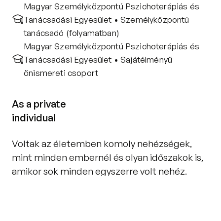
Magyar Személyközpontú Pszichoterápiás és 
Tanácsadási Egyesület • Személyközpontú 
tanácsadó (folyamatban)
Magyar Személyközpontú Pszichoterápiás és 
Tanácsadási Egyesület • Sajátélményű 
önismereti csoport
As a private
individual
Voltak az életemben komoly nehézségek, 
mint minden embernél és olyan időszakok is, 
amikor sok minden egyszerre volt nehéz. 
Betegség, gyász, családi krízisek, 
párkapcsolati válság, függőséggel és 
mentális nehézséggel való találkozás.