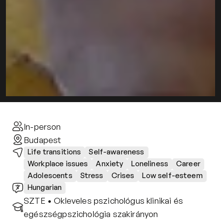
In-person
Budapest
Life transitions
Self-awareness
Workplace issues
Anxiety
Loneliness
Career
Adolescents
Stress
Crises
Low self-esteem
Hungarian
SZTE • Okleveles pszichológus klinikai és 
egészségpszichológia szakirányon