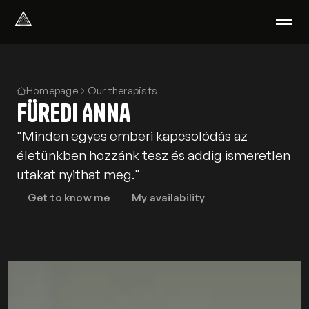
Select Language
English
We help with
Homepage
Our therapists
Füredi Anna
Our therapists
About us
"Minden egyes emberi kapcsolódás az
Did you know?
életünkben hozzánk tesz és addig ismeretlen
Podcast
utakat nyithat meg."
PsychoPortal
Psychological tests
Get to know me
My availability
Clients' area
Where We Help
Group therapy
FAQ