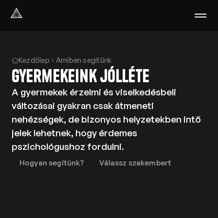
Select Language
Magyar
Kezdőlap
Amiben segítünk
Amiben segítünk
Gyermekeink jólléte
Akik segítenek
Rólunk
A gyermekek érzelmi és viselkedésbeli
Tudod-e?
változásai gyakran csak átmeneti
Podcast
nehézségek, de bizonyos helyzetekben intő
PszichoPortál
jelek lehetnek, hogy érdemes
Pszichológiai tesztek
pszichológushoz fordulni.
Kliens vagyok
Hogyan segítünk?
Válassz szakembert
Ahol segítünk
Csoportterápia
GYIK