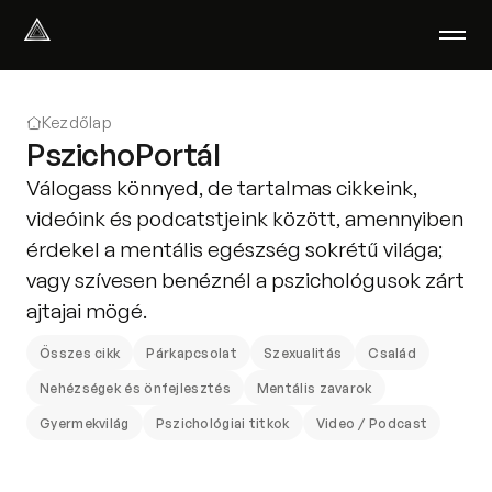
Select Language
Magyar
Kezdőlap
Amiben segítünk
PszichoPortál
Akik segítenek
Válogass könnyed, de tartalmas cikkeink,
Rólunk
videóink és podcatstjeink között, amennyiben
Tudod-e?
érdekel a mentális egészség sokrétű világa;
Podcast
vagy szívesen benéznél a pszichológusok zárt
PszichoPortál
ajtajai mögé.
Pszichológiai tesztek
Kliens vagyok
Összes cikk
Párkapcsolat
Szexualitás
Család
Nehézségek és önfejlesztés
Mentális zavarok
Ahol segítünk
Gyermekvilág
Pszichológiai titkok
Video / Podcast
Csoportterápia
GYIK