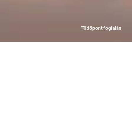
Időpontfoglalás