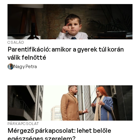
Kapcsolat
Adatkezelési tájékoztató
Adatkezelési tájékoztató 
csoportterápiához
Részvételi szabályzat 
CSALÁD
csoportterápiához
Parentifikáció: amikor a gyerek túl korán
Etikai kódex
válik felnőtté
Nagy Petra
PÁRKAPCSOLAT
Mérgező párkapcsolat: lehet belőle
egészséges szerelem?