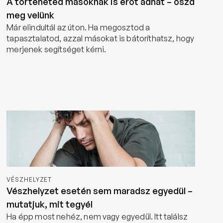
A történeted másoknak is erőt adhat – oszd
meg velünk
Már elindultál az úton. Ha megosztod a 
tapasztalatod, azzal másokat is bátoríthatsz, hogy 
merjenek segítséget kérni.
Tovább
VÉSZHELYZET
Vészhelyzet esetén sem maradsz egyedül –
mutatjuk, mit tegyél
Ha épp most nehéz, nem vagy egyedül. Itt találsz 