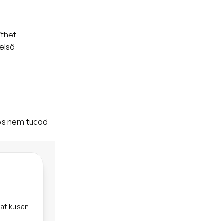
thet 
első 
 és nem tudod 
matikusan