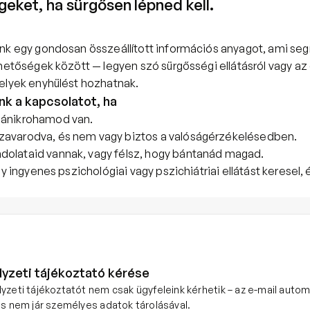
geket, ha sürgősen lépned kell.
nk egy gondosan összeállított információs anyagot, ami segí
hetőségek között — legyen szó sürgősségi ellátásról vagy az 
elyek enyhülést hozhatnak.
nk a kapcsolatot, ha
pánikrohamod van.
zavarodva, és nem vagy biztos a valóságérzékelésedben.
dolataid vannak, vagy félsz, hogy bántanád magad.
gy ingyenes pszichológiai vagy pszichiátriai ellátást keresel,
yzeti tájékoztató kérése
yzeti tájékoztatót nem csak ügyfeleink kérhetik – az e-mail auto
és nem jár személyes adatok tárolásával.