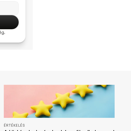
ég.
ÉRTÉKELÉS