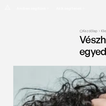
Amiben segítünk
Akik segítenek
Kezdőlap
Kli
Vészh
egyed