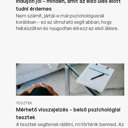
Induljon jól – minden, amit az első ülés előtt
tudni érdemes
Nem számít, jártál-e már pszichológusnál 
korábban – ez az útmutató segít abban, hogy 
felkészülten és nyugodtan érkezz az első ülésre.
Tovább
TESZTEK
Mérhető visszajelzés – belső pszichológiai
tesztek
A tesztek segítenek rálátni, mi történik benned. Az 