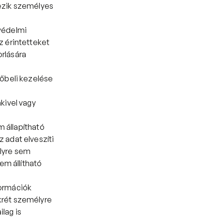
yezik személyes 
védelmi 
 érintetteket 
lására 
őbeli kezelése 
ivel vagy 
állapítható 
adat elveszíti 
yre sem 
m állítható 
ormációk 
rét személyre 
lag is 