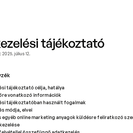
Rólunk
Tudod-e?
Blog
Podcast
ezelési tájékoztató
: 2025. július 12.
yzék
si tájékoztató célja, hatálya
őre vonatkozó információk
ési tájékoztatóban használt fogalmak
s módja, elvei
és egyéb online marketing anyagok küldésre feliratkozó sze
 kezelése
elvétellel összefüggő adatkezelés
.