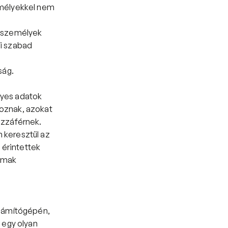
mélyekkel nem 
 személyek 
i szabad 
ság.
yes adatok 
znak, azokat 
ozzáférnek.
 keresztül az 
érintettek 
lmak 
zámítógépén, 
egy olyan 