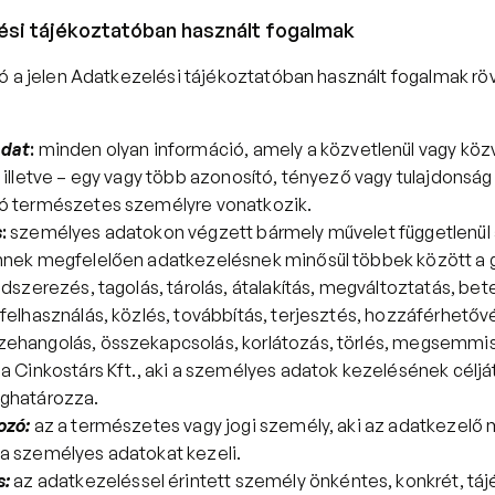
ési tájékoztatóban használt fogalmak
ó a jelen Adatkezelési tájékoztatóban használt fogalmak röv
adat
:
 minden olyan információ, amely a közvetlenül vagy köz
 illetve – egy vagy több azonosító, tényező vagy tulajdonság 
ó természetes személyre vonatkozik.
s
:
 személyes adatokon végzett bármely művelet függetlenül 
nnek megfelelően adatkezelésnek minősül többek között a gy
ndszerezés, tagolás, tárolás, átalakítás, megváltoztatás, bete
felhasználás, közlés, továbbítás, terjesztés, hozzáférhetővé
ehangolás, összekapcsolás, korlátozás, törlés, megsemmis
 a Cinkostárs Kft., aki a személyes adatok kezelésének céljá
ghatározza.
ozó:
az a természetes vagy jogi személy, aki az adatkezelő 
a személyes adatokat kezeli.
s:
az adatkezeléssel érintett személy önkéntes, konkrét, táj