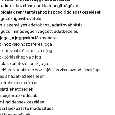
 adatok kezelése cookie-k segítségével
 oldalak fenntartásához kapcsolódó adatkezelések
lgozók igénybevétele
s a személyes adatokhoz, adattovábbítás
lgozói minőségben végzett adatkezelés
 jogai, a joggyakorlás menete
okhoz való hozzáférés joga
ok helyesbítéséhez való jog
k törléséhez való jog
elés korlátozásának joga
elésre vonatkozó hozzájárulás visszavonásának joga
ás az adatkezelés ellen
i kérelmek elbírálása
slati lehetőségek
nsági intézkedések
i incidensek kezelése
ési tájékoztató módosítása
tt jogszabályok