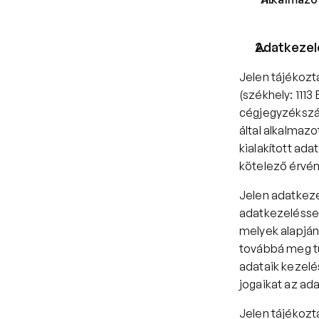
Adatkezelé
Jelen tájékozta
(székhely: 1113 
cégjegyzékszá
által alkalmazo
kialakított ad
kötelező érvén
Jelen adatkeze
adatkezeléssel
melyek alapján
továbbá meg tu
adataik kezelé
jogaikat az ada
Jelen tájékozta