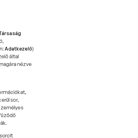
 Társaság
, 
: 
Adatkezelő
) 
lő által 
 magára nézve 
rmációkat, 
rül sor, 
személyes 
fűződő 
ják.
orolt 