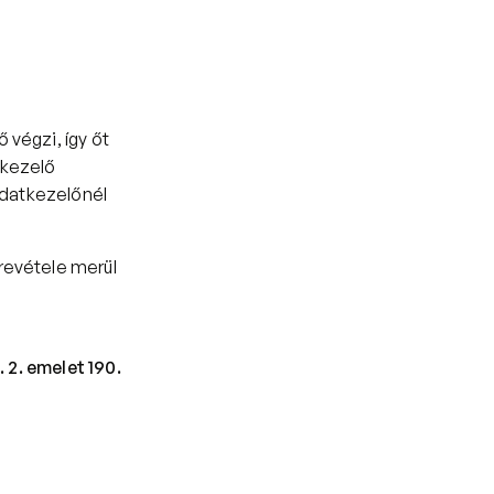
végzi, így őt 
kezelő 
Adatkezelőnél 
evétele merül 
 2. emelet 190. 