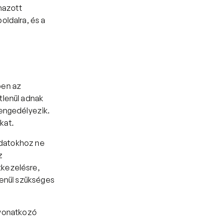
azott 
ldalra, és a 
en az 
lenül adnak 
engedélyezik. 
kat.
adatokhoz ne 
 
kezelésre, 
enül szükséges 
 vonatkozó 