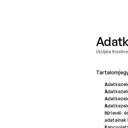
Amiben segítünk
Akik segítenek
Adatk
Utoljára frissítve
Tartalomjeg
Adatkezelé
Adatkezel
Adatkezel
Adatkezelé
Hírlevél- 
adatainak
Kapcsolatf