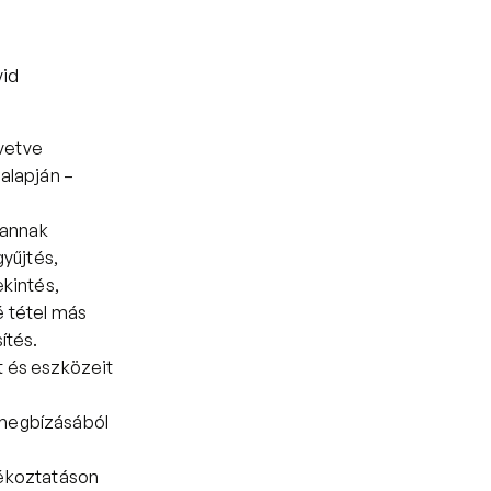
id 
vetve 
alapján – 
annak 
űjtés, 
kintés, 
 tétel más 
ítés.
t és eszközeit 
megbízásából 
ékoztatáson 