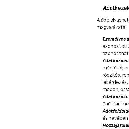
Adatkezel
Alább olvashat
magyarázata:
Személyes 
azonosított,
azonosíthat
Adatkezelé
módjától; e
rögzítés, re
lekérdezés, 
módon, össz
Adatkezelő:
önállóan me
Adatfeldolg
és nevében 
Hozzájárulá