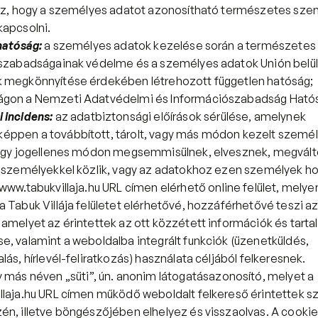
 az, hogy a személyes adatot azonosítható természetes sze
kapcsolni.
hatóság:
a személyes adatok kezelése során a természetes
 szabadságainak védelme és a személyes adatok Unión belül
 megkönnyítése érdekében létrehozott független hatóság; 
gon a Nemzeti Adatvédelmi és Információszabadság Ható
 incidens:
az adatbiztonsági előírások sérülése, amelynek 
ppen a továbbított, tárolt, vagy más módon kezelt személ
vagy jogellenes módon megsemmisülnek, elvesznek, megválto
n személyekkel közlik, vagy az adatokhoz ezen személyek h
www.tabukvillaja.hu
 URL címen elérhető online felület, melyen
 Tabuk Villája felületet elérhetővé, hozzáférhetővé teszi az 
amelyet az érintettek az ott közzétett információk és tarta
, valamint a weboldalba integrált funkciók (üzenetküldés, 
lás, hírlevél-feliratkozás) használata céljából felkeresnek.
 vagy más néven „süti”, ún. anonim látogatásazonosító, melyet a 
laja.hu
 URL címen működő weboldalt felkereső érintettek s
n, illetve böngészőjében elhelyez és visszaolvas. A cookie 