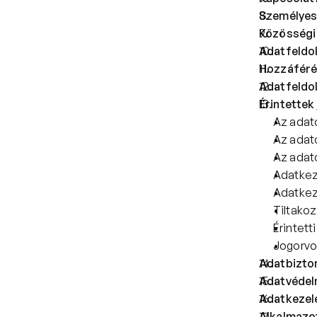
Személyes
Közösségi
Adatfeldo
Hozzáféré
Adatfeldo
Érintettek
Az adat
Az adat
Az adato
Adatkez
Adatkez
Tiltakoz
Érintett
Jogorvo
Adatbizto
Adatvédelm
Adatkezel
Alkalmazo