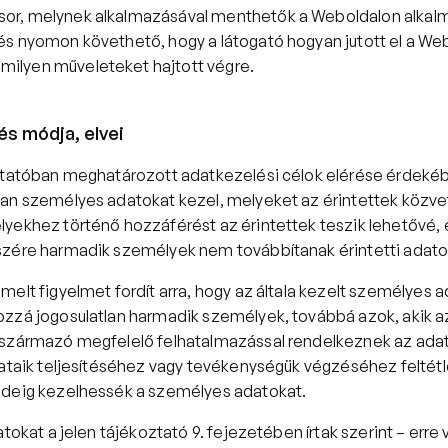
sor, melynek alkalmazásával menthetők a Weboldalon alkalm
 és nyomon követhető, hogy a látogató hogyan jutott el a Webo
milyen műveleteket hajtott végre.
s módja, elvei
ztatóban meghatározott adatkezelési célok elérése érdekéb
an személyes adatokat kezel, melyeket az érintettek közvet
yekhez történő hozzáférést az érintettek teszik lehetővé, 
zére harmadik személyek nem továbbítanak érintetti adato
melt figyelmet fordít arra, hogy az általa kezelt személyes 
zzá jogosulatlan harmadik személyek, továbbá azok, akik az
származó megfelelő felhatalmazással rendelkeznek az adat
dataik teljesítéséhez vagy tevékenységük végzéséhez feltétl
ideig kezelhessék a személyes adatokat.
atokat a jelen tájékoztató 9. fejezetében írtak szerint – erre