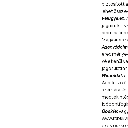
biztosított
lehet össze
Felügyeleti 
jogainak és
áramlásának
Magyarorszá
Adatvédelmi
eredményeké
véletlenül 
jogosulatla
Weboldal: 
a 
Adatkezelő a
számára, és 
megtekintése
időpontfogla
Cookie
:
www.tabukvil
okos eszközé