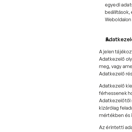
egyedi adat
beállítások,
Weboldalon 
Adatkezelé
A jelen tájéko
Adatkezelő oly
meg, vagy amel
Adatkezelő rés
Adatkezelő kie
férhessenek ho
Adatkezelőtől 
kizárólag fela
mértékben és 
Az érintetti ad