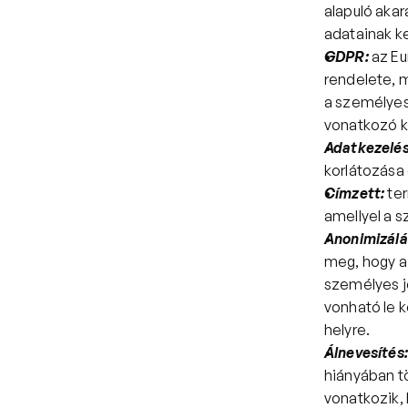
alapuló akar
adatainak k
GDPR:
az
Eu
rendelete, m
a személyes
vonatkozó k
Adatkezelés
korlátozása
Címzett:
te
amellyel a s
Anonimizálá
meg, hogy a 
személyes j
vonható le k
helyre.
Álnevesítés:
hiányában t
vonatkozik, 