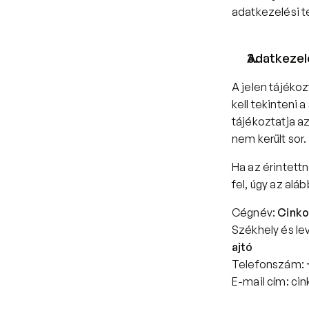
adatkezelési t
Adatkezel
A jelen tájéko
kell tekinteni
tájékoztatja az
nem került sor.
Ha az érintett
fel, úgy az al
Cégnév: 
Cinko
Székhely és lev
ajtó
Telefonszám: 
E-mail cím: 
cin