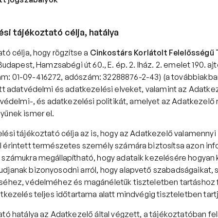
si tájékoztató célja, hatálya
tó célja, hogy rögzítse a 
Cinkostárs Korlátolt Felelősségű
Budapest, Hamzsabégi út 60., E. ép. 2. lház. 2. emelet 190. ajtó
m: 01-09-416272, adószám: 32288876-2-43) (a továbbiakban
tt adatvédelmi és adatkezelési elveket, valamint az Adatkeze
atvédelmi-, és adatkezelési politikát, amelyet az Adatkezelő
yűnek ismer el.
lési tájékoztató célja az is, hogy az Adatkezelő valamennyi 
 érintett természetes személy számára biztosítsa azon info
 számukra megállapítható, hogy adataik kezelésére hogyan ke
djanak bizonyosodni arról, hogy alapvető szabadságaikat, 
séhez, védelméhez és magánéletük tiszteletben tartáshoz 
tkezelés teljes időtartama alatt mindvégig tiszteletben tart
tó hatálya az Adatkezelő által végzett, a tájékoztatóban fels