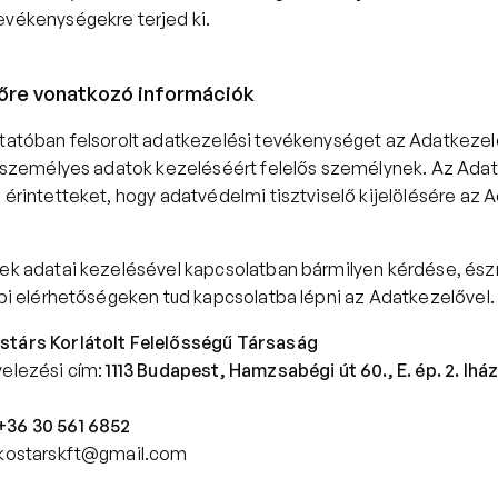
evékenységekre terjed ki.
őre vonatkozó információk
ztatóban felsorolt adatkezelési tevékenységet az Adatkezelő 
 a személyes adatok kezeléséért felelős személynek. Az Adat
 érintetteket, hogy adatvédelmi tisztviselő kijelölésére az 
nek adatai kezelésével kapcsolatban bármilyen kérdése, észr
ábbi elérhetőségeken tud kapcsolatba lépni az Adatkezelővel.
stárs Korlátolt Felelősségű Társaság
elezési cím: 
1113 Budapest, Hamzsabégi út 60., E. ép. 2. lház.
+36 30 561 6852
kostarskft@gmail.com