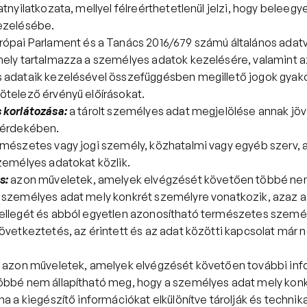
atnyilatkozata, mellyel félreérthetetlenül jelzi, hogy beleeg
ezelésébe.
rópai Parlament és a Tanács 2016/679 számú általános adat
ely tartalmazza a személyes adatok kezelésére, valamint az
 adataik kezelésével összefüggésben megillető jogok gyakor
ötelező érvényű előírásokat.
 korlátozása:
a tárolt személyes adat megjelölése annak jöv
 érdekében.
rmészetes vagy jogi személy, közhatalmi vagy egyéb szerv, ak
zemélyes adatokat közlik.
s:
azon műveletek, amelyek elvégzését követően többé nem 
személyes adat mely konkrét személyre vonatkozik, azaz az 
ellegét és abból egyetlen azonosítható természetes személ
övetkeztetés, az érintett és az adat közötti kapcsolat már ne
azon műveletek, amelyek elvégzését követően további inf
öbbé nem állapítható meg, hogy a személyes adat mely konk
ha a kiegészítő információkat elkülönítve tárolják és technikai