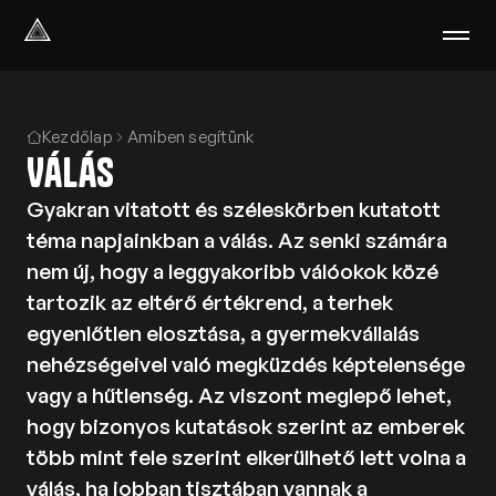
Select Language
Magyar
Kezdőlap
Amiben segítünk
Amiben segítünk
Válás
Akik segítenek
Rólunk
Gyakran vitatott és széleskörben kutatott
Tudod-e?
téma napjainkban a válás. Az senki számára
Podcast
nem új, hogy a leggyakoribb válóokok közé
PszichoPortál
tartozik az eltérő értékrend, a terhek
Pszichológiai tesztek
egyenlőtlen elosztása, a gyermekvállalás
Kliens vagyok
nehézségeivel való megküzdés képtelensége
vagy a hűtlenség. Az viszont meglepő lehet,
Ahol segítünk
hogy bizonyos kutatások szerint az emberek
Csoportterápia
több mint fele szerint elkerülhető lett volna a
GYIK
válás, ha jobban tisztában vannak a