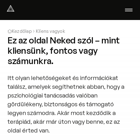
Select Language
Magyar
Kezdőlap
Kliens vagyok
Ez az oldal Neked szól – mint
Amiben segítünk
Akik segítenek
kliensünk, fontos vagy
Rólunk
számunkra.
Tudod-e?
Podcast
Itt olyan lehetőségeket és információkat
PszichoPortál
találsz, amelyek segíthetnek abban, hogy a
Pszichológiai tesztek
pszichológiai tanácsadás valóban
Kliens vagyok
gördülékeny, biztonságos és támogató
legyen számodra. Akár most kezdődik a
Ahol segítünk
terápiád, akár már úton vagy benne, ez az
Csoportterápia
oldal érted van.
GYIK