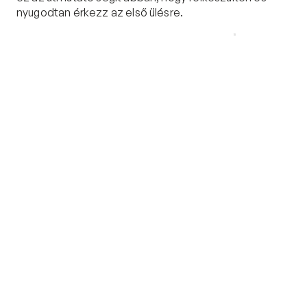
nyugodtan érkezz az első ülésre.
Időpontfoglalás
Tovább
TERÁPIA KÖZBEN
Exkluzív tartalom azoknak, akik már velünk
dolgoznak
Mélyebb tartalmak, gyakorlati segédletek és 
útmutatók, csak Neked, mint terápiás kliensünknek – 
a haladásodhoz igazítva.
Tovább