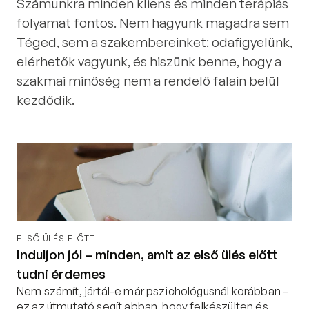
Számunkra minden kliens és minden terápiás
folyamat fontos. Nem hagyunk magadra sem
Téged, sem a szakembereinket: odafigyelünk,
elérhetők vagyunk, és hiszünk benne, hogy a
szakmai minőség nem a rendelő falain belül
kezdődik.
ELSŐ ÜLÉS ELŐTT
Induljon jól – minden, amit az első ülés előtt
tudni érdemes
Nem számít, jártál-e már pszichológusnál korábban – 
ez az útmutató segít abban, hogy felkészülten és 