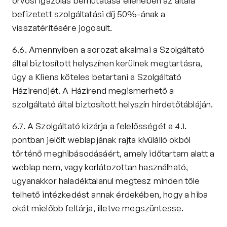
orvosi igazolás bemutatása ellenében az általa 
befizetett szolgáltatási díj 50%-ának a 
visszatérítésére jogosult.
6.6. Amennyiben a sorozat alkalmai a Szolgáltató 
által biztosított helyszínen kerülnek megtartásra, 
úgy a Kliens köteles betartani a Szolgáltató 
Házirendjét. A Házirend megismerhető a 
szolgáltató által biztosított helyszín hirdetőtábláján.
6.7. A Szolgáltató kizárja a felelősségét a 4.1. 
pontban jelölt weblapjának rajta kívülálló okból 
történő meghibásodásáért, amely időtartam alatt a 
weblap nem, vagy korlátozottan használható, 
ugyanakkor haladéktalanul megtesz minden tőle 
telhető intézkedést annak érdekében, hogy a hiba 
okát mielőbb feltárja, illetve megszüntesse.