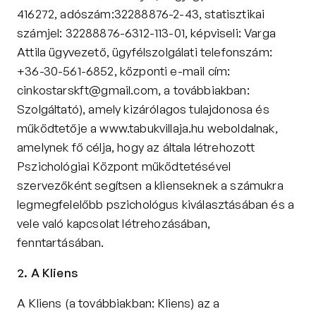
Kapcsolat
416272, adószám:32288876-2-43, statisztikai 
Adatkezelési tájékoztató
számjel: 32288876-6312-113-01, képviseli: Varga 
Adatkezelési tájékoztató 
Attila ügyvezető, ügyfélszolgálati telefonszám: 
csoportterápiához
+36-30-561-6852, központi e-mail cím: 
Részvételi szabályzat 
cinkostarskft@gmail.com, a továbbiakban: 
csoportterápiához
Szolgáltató), amely kizárólagos tulajdonosa és 
Etikai kódex
működtetője a 
www.tabukvillaja.hu
 weboldalnak, 
amelynek fő célja, hogy az általa létrehozott 
Pszichológiai Központ működtetésével 
szervezőként segítsen a klienseknek a számukra 
legmegfelelőbb pszichológus kiválasztásában és a 
vele való kapcsolat létrehozásában, 
fenntartásában.
2. A Kliens
A Kliens (a továbbiakban: Kliens) az a 