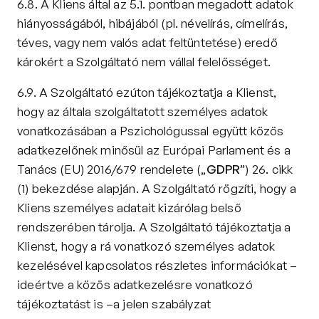
6.8. A Kliens által az 5.1. pontban megadott adatok 
hiányosságából, hibájából (pl. névelírás, címelírás, 
téves, vagy nem valós adat feltüntetése) eredő 
károkért a Szolgáltató nem vállal felelősséget.
6.9. A Szolgáltató ezúton tájékoztatja a Klienst, 
hogy az általa szolgáltatott személyes adatok 
vonatkozásában a Pszichológussal együtt közös 
adatkezelőnek minősül az Európai Parlament és a 
Tanács (EU) 2016/679 rendelete („
GDPR
”) 26. cikk 
(1) bekezdése alapján. A Szolgáltató rögzíti, hogy a 
Kliens személyes adatait kizárólag belső 
rendszerében tárolja. A Szolgáltató tájékoztatja a 
Klienst, hogy a rá vonatkozó személyes adatok 
kezelésével kapcsolatos részletes információkat – 
ideértve a közös adatkezelésre vonatkozó 
tájékoztatást is –a jelen szabályzat 