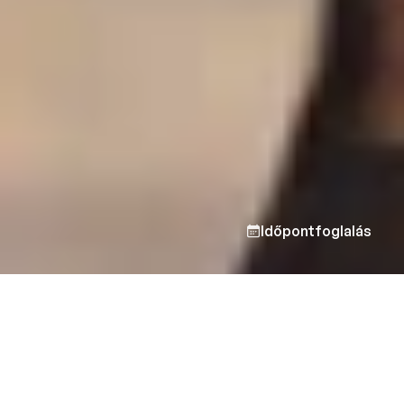
Időpontfoglalás