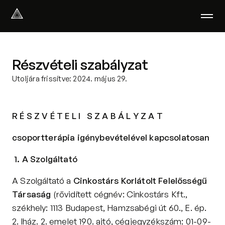
Select Language
Magyar
Részvételi szabályzat
Amiben segítünk
Akik segítenek
Utoljára frissítve: 2024. május 29.
Rólunk
Tudod-e?
R É S Z V É T E L I   S Z A B Á L Y Z A T
Podcast
PszichoPortál
csoportterápia igénybevételével kapcsolatosan
Pszichológiai tesztek
Kliens vagyok
1. A Szolgáltató
A Szolgáltató a 
Cinkostárs Korlátolt Felelősségű 
Ahol segítünk
Társaság 
(rövidített cégnév: Cinkostárs Kft., 
Csoportterápia
székhely: 1113 Budapest, Hamzsabégi út 60., E. ép. 
GYIK
2. lház. 2. emelet 190. ajtó, cégjegyzékszám: 01-09-