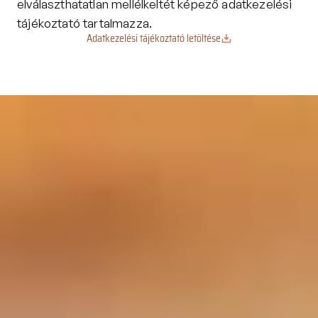
elválaszthatatlan mellélkeltét képező adatkezelési 
tájékoztató tartalmazza.
Adatkezelési tájékoztató letöltése