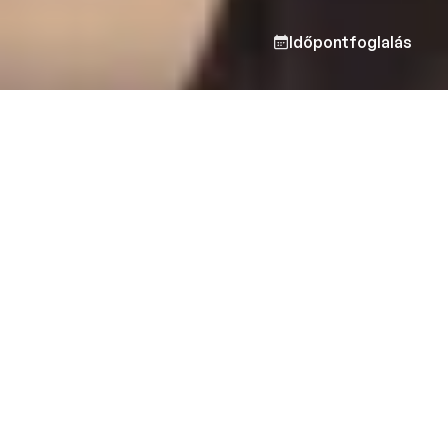
Időpontfoglalás
Tedd meg az első lépést a
változás felé.
Időpontfoglalás