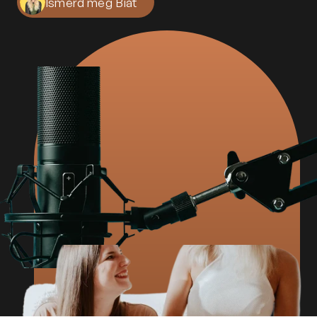
Ismerd meg Biát
Kapcsolat
Adatkezelési tájékoztató
Adatkezelési tájékoztató 
csoportterápiához
Részvételi szabályzat 
csoportterápiához
Etikai kódex