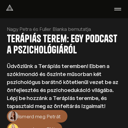
Select Language
Magyar
Nagy Petra és Fuller Bianka bemutatja
Terápiás Terem: Egy podcast
Amiben segítünk
Akik segítenek
a pszichológiáról
Rólunk
Tudod-e?
Üdvözlünk a Terápiás teremben! Ebben a
Podcast
PszichoPortál
szókimondó és őszinte műsorban két
Pszichológiai tesztek
pszichológus barátnő kötetlenül vezet be az
Kliens vagyok
önfejlesztés és pszichoedukáció világába.
Lépj be hozzánk a Terápiás terembe, és
tapasztald meg az önfeltárás izgalmait!
Ahol segítünk
Csoportterápia
Ismerd meg Petrát
GYIK