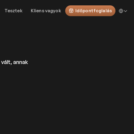
Select Lan
Tesztek
Kliens vagyok
Időpontfoglalás
vált, annak