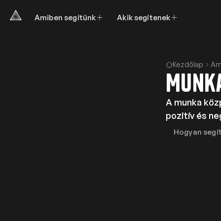
Amiben segítünk
Akik segítenek
Kezdőlap
Am
Munka
A munka közp
pozitív és n
Hogyan segí