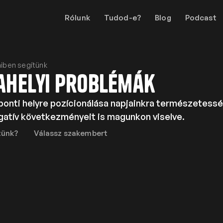
Rólunk
Tudod-e?
Blog
Podcast
iben segítünk
helyi problémák
onti helyre pozícionálása napjainkra természetessé 
egatív következményeit is magunkon viselve.
tünk?
Válassz szakembert