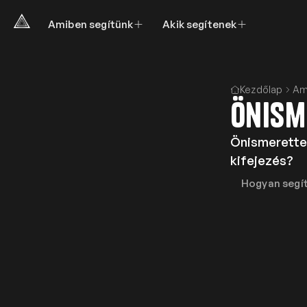
Amiben segítünk
Akik segítenek
Kezdőlap
Am
Önism
Önismerettel
kifejezés?
Hogyan segí