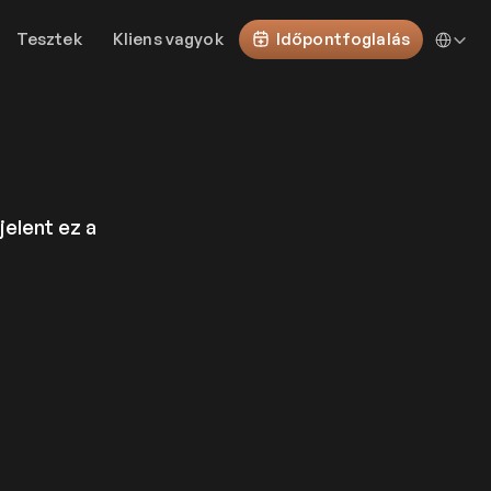
Select Lan
Tesztek
Kliens vagyok
Időpontfoglalás
jelent ez a