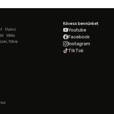
Kövess bennünket
at
Gyász
Youtube
ád
Válás
Facebook
szer, fóbia
Instagram
TikTok
ához