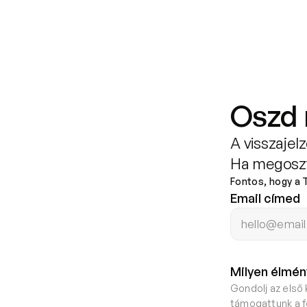
Amiben segítünk
Akik segítenek
Oszd 
A visszajel
Ha megoszt
Fontos, hogy a 
Email címed
Milyen élmén
Gondolj az első
támogattunk a f