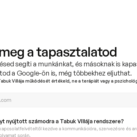
Rólunk
Tudod-e?
Blog
Podcast
meg a tapasztalatod
zésed segíti a munkánkat, és másoknak is kap
od a Google-ön is, még többekhez eljuthat.
Tabuk Villája működését értékeld, ne a terápiát vagy a pszicholó
yt nyújtott számodra a Tabuk Villája rendszere?
 kapcsolatfelvételtől kezdve a kommunikációra, szervezésre és ar
olyamat során.