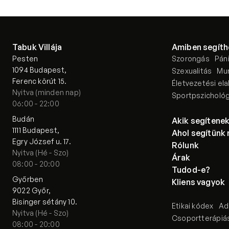
Tabuk Villája
Amiben segíth
Pesten
Szorongás
Pán
1094 Budapest, 
Szexualitás
Mun
Ferenc körút 15.
Életvezetési el
Nyitva (minden nap)
Sportpszichológ
06:00 - 22:00
Budán
Akik segítene
1111 Budapest, 
Ahol segítünk
Egry József u. 17.
Rólunk
Nyitva (Hé - Szo)
Árak
08:00 - 20:00
Tudod-e?
Győrben
Kliens vagyok
9022 Győr,
Bisinger sétány 10.
Etikai kódex
Ad
Nyitva (Hé - Szo)
Csoportterápiás
08:00 - 20:00