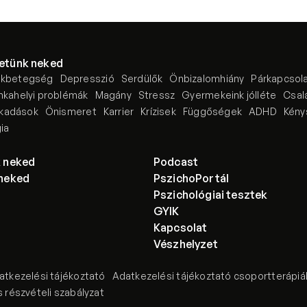
etünk neked
ikbetegség
Depresszió
Serdülők
Önbizalomhiány
Párkapcsol
kahelyi problémák
Magány
Stressz
Gyermekeink jólléte
Csal
akadások
Önismeret
Karrier
Krízisek
Függőségek
ADHD
Kény
ia
k neked
Podcast
 neked
PszichoPortál
Pszichológiai tesztek
GYIK
Kapcsolat
Vészhelyzet
atkezelési tájékoztató
Adatkezelési tájékoztató csoportterápi
 részvételi szabályzat