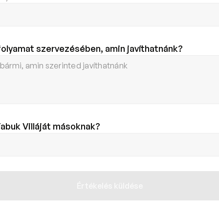
 folyamat szervezésében, amin javíthatnánk?
Tabuk Villáját másoknak?
Értékelés küldése