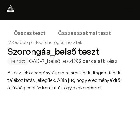
Select Language
Magyar
Összes teszt
Összes szakmai teszt
Amiben segítünk
Kezdőlap
Pszichológiai tesztek
Akik segítenek
Szorongás_belső teszt
Rólunk
GAD-7_belső teszt
2 perc
alatt kész
Felnőtt
Tudod-e?
Podcast
A tesztek eredményei nem számítanak diagnózisnak,
PszichoPortál
tájékoztatás jellegűek. Ajánljuk, hogy eredményeidről
szükség esetén konzultálj egy szakemberrel!
Pszichológiai tesztek
Kliens vagyok
Ahol segítünk
Csoportterápia
GYIK