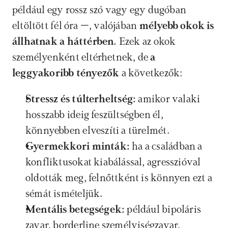
például egy rossz szó vagy egy dugóban 
eltöltött fél óra –, valójában 
mélyebb okok is 
állhatnak a háttérben. 
Ezek az okok 
személyenként eltérhetnek, de 
a 
leggyakoribb tényezők
 a következők:
Stressz és túlterheltség: 
amikor valaki 
hosszabb ideig feszültségben él, 
könnyebben elveszíti a türelmét.
Gyermekkori minták: 
ha a családban a 
konfliktusokat kiabálással, agresszióval 
oldották meg, felnőttként is könnyen ezt a 
sémát ismételjük.
Mentális betegségek:
 például bipoláris 
zavar, borderline személyiségzavar, 