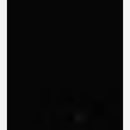
Kapcsolat
Adatkezelési tájékoztató
Adatkezelési tájékoztató 
csoportterápiához
Részvételi szabályzat 
csoportterápiához
Etikai kódex