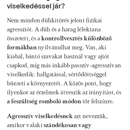
viselkedéssel jár?
Nem minden dühkitörés jelent fizikai 
agressziót. A düh és a harag lélektana 
összetett, és a 
kontrollvesztés különböző 
formákban
 nyilvánulhat meg. Van, aki 
kiabál, bántó szavakat használ vagy ajtót 
csapkod, míg más inkább passzív-agresszívan 
viselkedik: hallgatással, sértődöttséggel 
bünteti a környezetét. A közös pont, hogy 
ilyenkor az érzelmek átveszik az irányítást, és 
a feszültség romboló módon
 tör felszínre.
Agresszív viselkedésnek
 azt nevezzük, 
amikor valaki 
szándékosan vagy 