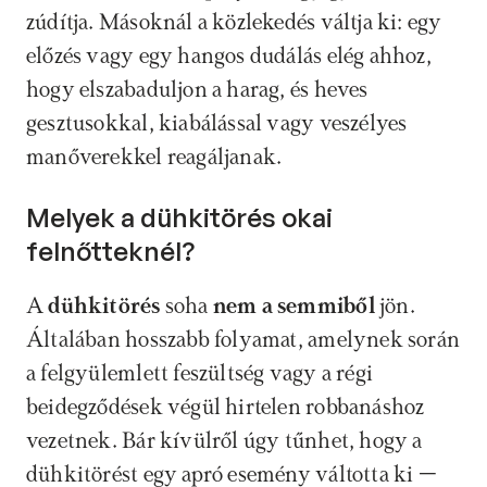
zúdítja. Másoknál a közlekedés váltja ki: egy 
előzés vagy egy hangos dudálás elég ahhoz, 
hogy elszabaduljon a harag, és heves 
gesztusokkal, kiabálással vagy veszélyes 
manőverekkel reagáljanak.
Melyek a dühkitörés okai 
felnőtteknél?
A 
dühkitörés
 soha 
nem a semmiből
 jön. 
Általában hosszabb folyamat, amelynek során 
a felgyülemlett feszültség vagy a régi 
beidegződések végül hirtelen robbanáshoz 
vezetnek. Bár kívülről úgy tűnhet, hogy a 
dühkitörést egy apró esemény váltotta ki – 