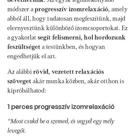
bevethetünk. 
Az egyik leghatékonyabb 
módszer a 
progresszív izomrelaxáció, 
amely 
abból áll, hogy tudatosan megfeszítünk, majd 
elernyesztünk különböző izomcsoportokat. Ez 
a gyakorlat 
segít felismerni, hol hordozunk 
feszültséget 
a testünkben, és hogyan 
engedhetjük el azt.
Az alábbi
 rövid, vezetett relaxációs 
szöveget
 akár munka közben, akár otthon is 
kipróbálhatod: 
1 perces progresszív izomrelaxáció
“Most csukd be a szemed, és vegyél egy mély 
levegőt.