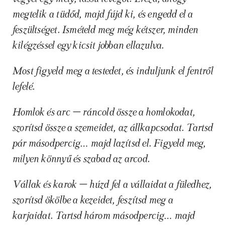
megtelik a tüdőd, majd fújd ki, és engedd el a 
feszültséget. Ismételd meg még kétszer, minden 
kilégzéssel egy kicsit jobban ellazulva.
Most figyeld meg a testedet, és induljunk el fentről 
lefelé.
Homlok és arc – ráncold össze a homlokodat, 
szorítsd össze a szemeidet, az állkapcsodat. Tartsd 
pár másodpercig… majd lazítsd el. Figyeld meg, 
milyen könnyű és szabad az arcod.
Vállak és karok – húzd fel a vállaidat a füledhez, 
szorítsd ökölbe a kezeidet, feszítsd meg a 
karjaidat. Tartsd három másodpercig… majd 