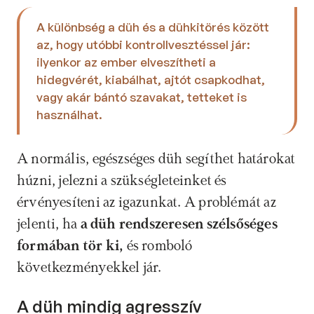
A különbség a düh és a dühkitörés között 
az, hogy utóbbi kontrollvesztéssel jár: 
ilyenkor az ember elveszítheti a 
hidegvérét, kiabálhat, ajtót csapkodhat, 
vagy akár bántó szavakat, tetteket is 
használhat.
A normális, egészséges düh segíthet határokat 
húzni, jelezni a szükségleteinket és 
érvényesíteni az igazunkat. A problémát az 
jelenti, ha
 a düh rendszeresen szélsőséges 
formában tör ki, 
és romboló 
következményekkel jár.
A düh mindig agresszív 