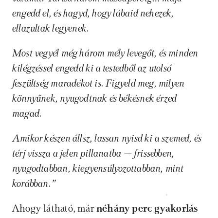
engedd el, és hagyd, hogy lábaid nehezek, 
ellazultak legyenek.
Most vegyél még három mély levegőt, és minden 
kilégzéssel engedd ki a testedből az utolsó 
feszültség maradékot is. Figyeld meg, milyen 
könnyűnek, nyugodtnak és békésnek érzed 
magad.
Amikor készen állsz, lassan nyisd ki a szemed, és 
térj vissza a jelen pillanatba – frissebben, 
nyugodtabban, kiegyensúlyozottabban, mint 
korábban.”
Időpontfoglalás
Ahogy látható, már
 néhány perc gyakorlás 