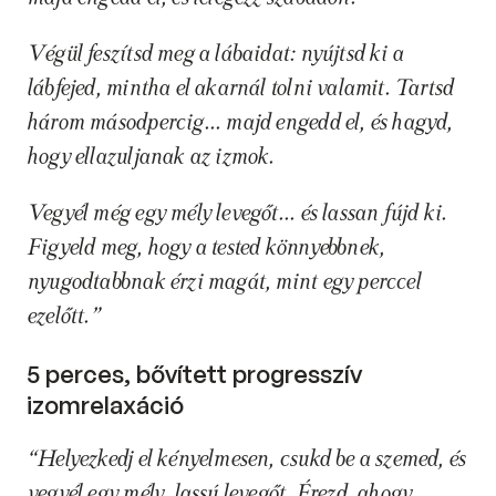
Végül feszítsd meg a lábaidat: nyújtsd ki a 
lábfejed, mintha el akarnál tolni valamit. Tartsd 
három másodpercig... majd engedd el, és hagyd, 
hogy ellazuljanak az izmok.
Vegyél még egy mély levegőt... és lassan fújd ki.
Figyeld meg, hogy a tested könnyebbnek, 
nyugodtabbnak érzi magát, mint egy perccel 
ezelőtt.”
5 perces, bővített progresszív 
izomrelaxáció
“Helyezkedj el kényelmesen, csukd be a szemed, és 
vegyél egy mély, lassú levegőt. Érezd, ahogy 