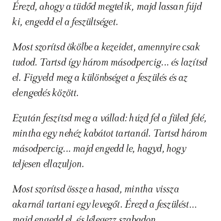
Érezd, ahogy a tüdőd megtelik, majd lassan fújd 
ki, engedd el a feszültséget.
Most szorítsd ökölbe a kezeidet, amennyire csak 
tudod. Tartsd így három másodpercig... és lazítsd 
el. Figyeld meg a különbséget a feszülés és az 
elengedés között.
Ezután feszítsd meg a vállad: húzd fel a füled felé, 
mintha egy nehéz kabátot tartanál. Tartsd három 
másodpercig... majd engedd le, hagyd, hogy 
teljesen ellazuljon.
Most szorítsd össze a hasad, mintha vissza 
akarnál tartani egy levegőt. Érezd a feszülést… 
majd engedd el, és lélegezz szabadon.