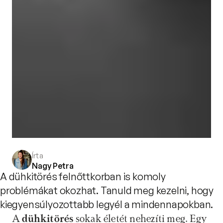
Írta
Nagy Petra
A dühkitörés felnőttkorban is komoly
problémákat okozhat. Tanuld meg kezelni, hogy
kiegyensúlyozottabb legyél a mindennapokban.
A 
dühkitörés 
sokak életét nehezíti meg. Egy 