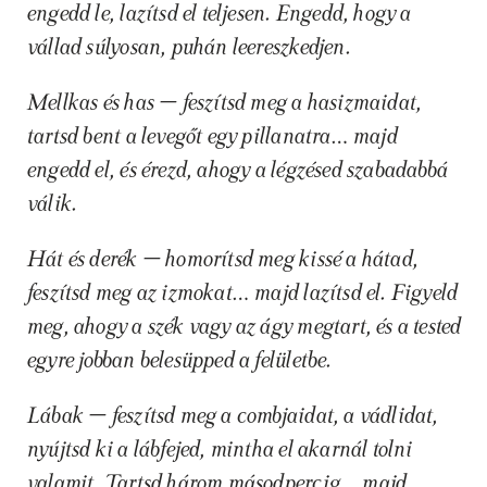
engedd le, lazítsd el teljesen. Engedd, hogy a 
vállad súlyosan, puhán leereszkedjen.
Mellkas és has – feszítsd meg a hasizmaidat, 
tartsd bent a levegőt egy pillanatra… majd 
engedd el, és érezd, ahogy a légzésed szabadabbá 
válik.
Hát és derék – homorítsd meg kissé a hátad, 
feszítsd meg az izmokat… majd lazítsd el. Figyeld 
meg, ahogy a szék vagy az ágy megtart, és a tested 
egyre jobban belesüpped a felületbe.
Lábak – feszítsd meg a combjaidat, a vádlidat, 
nyújtsd ki a lábfejed, mintha el akarnál tolni 
valamit. Tartsd három másodpercig… majd 