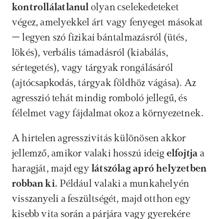
kontrollálatlanul 
olyan cselekedeteket 
végez, amelyekkel árt vagy fenyeget másokat 
– legyen szó fizikai bántalmazásról (ütés, 
lökés), verbális támadásról (kiabálás, 
sértegetés), vagy tárgyak rongálásáról 
(ajtócsapkodás, tárgyak földhöz vágása). Az 
agresszió tehát mindig romboló jellegű, és 
félelmet vagy fájdalmat okoz a környezetnek.
A hirtelen agresszivitás különösen akkor 
jellemző, amikor valaki hosszú ideig 
elfojtja
 a 
haragját, majd egy 
látszólag apró helyzetben 
robban ki.
 Például valaki a munkahelyén 
visszanyeli a feszültségét, majd otthon egy 
kisebb vita során a párjára vagy gyerekére 