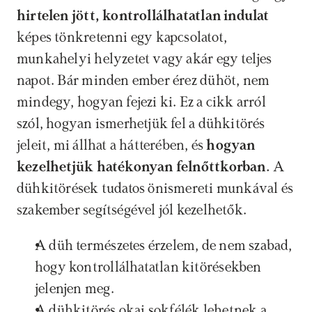
hirtelen jött, kontrollálhatatlan indulat 
képes tönkretenni egy kapcsolatot, 
munkahelyi helyzetet vagy akár egy teljes 
napot. Bár minden ember érez dühöt, nem 
mindegy, hogyan fejezi ki. Ez a cikk arról 
szól, hogyan ismerhetjük fel a dühkitörés 
jeleit, mi állhat a hátterében, és 
hogyan 
kezelhetjük hatékonyan felnőttkorban. 
A 
dühkitörések tudatos önismereti munkával és 
szakember segítségével jól kezelhetők.
A düh természetes érzelem, de nem szabad, 
hogy kontrollálhatatlan kitörésekben 
jelenjen meg.
A dühkitörés okai sokfélék lehetnek a 