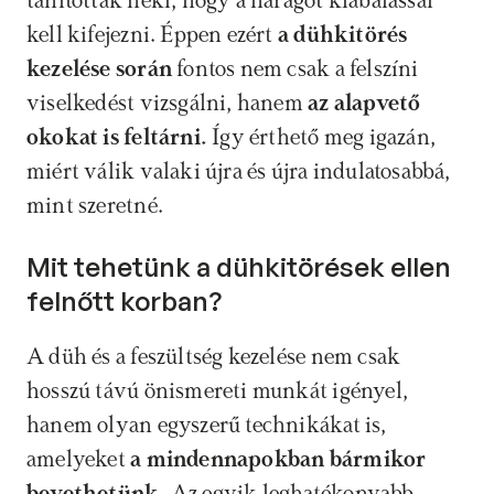
tanították neki, hogy a haragot kiabálással 
kell kifejezni. Éppen ezért 
a dühkitörés 
kezelése során
 fontos nem csak a felszíni 
viselkedést vizsgálni, hanem 
az alapvető 
okokat is feltárni.
 Így érthető meg igazán, 
miért válik valaki újra és újra indulatosabbá, 
mint szeretné.
Mit tehetünk a dühkitörések ellen 
felnőtt korban?
A düh és a feszültség kezelése nem csak 
hosszú távú önismereti munkát igényel, 
hanem olyan egyszerű technikákat is, 
amelyeket
 a mindennapokban bármikor 