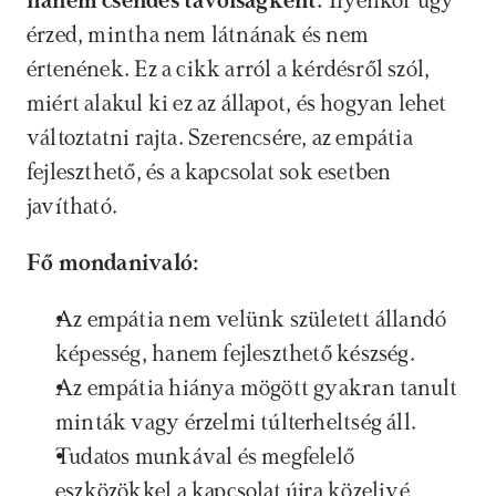
hanem csendes távolságként.
 Ilyenkor úgy 
érzed, mintha nem látnának és nem 
értenének. Ez a cikk arról a kérdésről szól, 
miért alakul ki ez az állapot, és hogyan lehet 
változtatni rajta. Szerencsére, az empátia 
fejleszthető, és a kapcsolat sok esetben 
javítható.
Fő mondanivaló:
Az empátia nem velünk született állandó 
képesség, hanem fejleszthető készség. 
Az empátia hiánya mögött gyakran tanult 
minták vagy érzelmi túlterheltség áll. 
Tudatos munkával és megfelelő 
eszközökkel a kapcsolat újra közelivé 