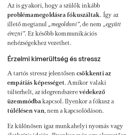
Az is gyakori, hogy a szülők inkább 
problémamegoldásra fókuszáltak.
 Így az 
illető megtanul 
„megoldani”
, de nem 
„együtt 
érezni”
. Ez később kommunikációs 
nehézségekhez vezethet.
Érzelmi kimerültség és stressz
A tartós stressz jelentősen 
csökkenti az 
empátiás képességet
. Amikor valaki 
túlterhelt, az idegrendszere 
védekező 
üzemmódba
 kapcsol. Ilyenkor a fókusz a 
túlélésen van
, nem a kapcsolódáson.
Ez különösen igaz munkahelyi nyomás vagy 