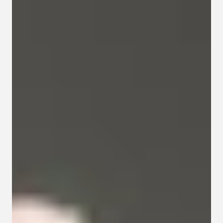
Kapcsolat
Adatkezelési tájékoztató
Adatkezelési tájékoztató 
csoportterápiához
Részvételi szabályzat 
csoportterápiához
Etikai kódex