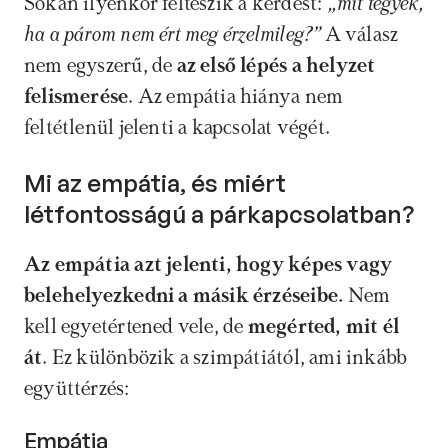
Sokan ilyenkor felteszik a kérdést: 
„mit tegyek, 
ha a párom nem ért meg érzelmileg?”
 A válasz 
nem egyszerű, de 
az első lépés a helyzet 
felismerése
. Az empátia hiánya nem 
feltétlenül jelenti a kapcsolat végét.
Mi az empátia, és miért 
létfontosságú a párkapcsolatban?
Az empátia azt jelenti, hogy képes vagy 
belehelyezkedni a másik érzéseibe.
 Nem 
kell egyetértened vele, de 
megérted, mit él 
át
. Ez különbözik a szimpátiától, ami inkább 
együttérzés:
Empátia