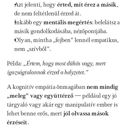
Azt jelenti, hogy 
érted, mit érez a másik
, 
de nem feltétlenül érzed át.
Inkább egy 
mentális megértés
: belelátsz a 
másik gondolkodásába, nézőpontjába.
Olyan, mintha „fejben” lennél empatikus, 
nem „szívből”.
Példa:
 „Értem, hogy most dühös vagy, mert 
igazságtalannak érzed a helyzetet.”
A kognitív empátia önmagában
 nem mindig 
„meleg” vagy együttérző
 — például egy jó 
tárgyaló vagy akár egy manipulatív ember is 
lehet benne erős, mert
 jól olvassa mások 
érzéseit.