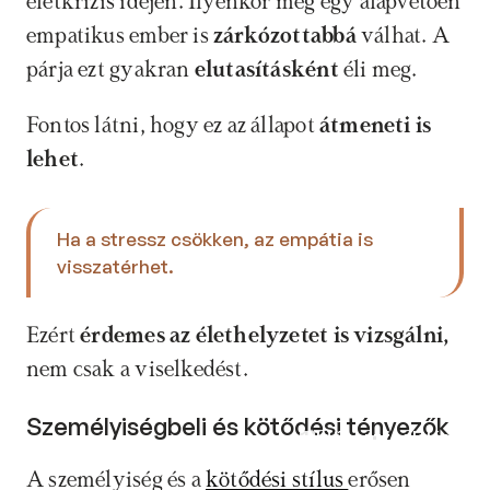
életkrízis idején. Ilyenkor még egy alapvetően 
empatikus ember is 
zárkózottabbá 
válhat. A 
párja ezt gyakran 
elutasításként
 éli meg.
Fontos látni, hogy ez az állapot 
átmeneti is 
lehet
. 
Ha a stressz csökken, az empátia is 
visszatérhet. 
Ezért 
érdemes az élethelyzetet is vizsgálni, 
nem csak a viselkedést.
Személyiségbeli és kötődési tényezők
Időpontfoglalás
A személyiség és a 
kötődési stílus 
erősen 