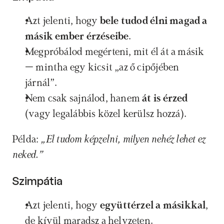
Azt jelenti, hogy 
bele tudod élni magad a 
másik ember érzéseibe
.
Megpróbálod megérteni, mit él át a másik 
– mintha egy kicsit „az ő cipőjében 
járnál”.
Nem csak sajnálod, hanem 
át is érzed
(vagy legalábbis közel kerülsz hozzá).
Példa: 
„El tudom képzelni, milyen nehéz lehet ez 
neked.”
Szimpátia
Azt jelenti, hogy 
együttérzel a másikkal
, 
de kívül maradsz a helyzeten.