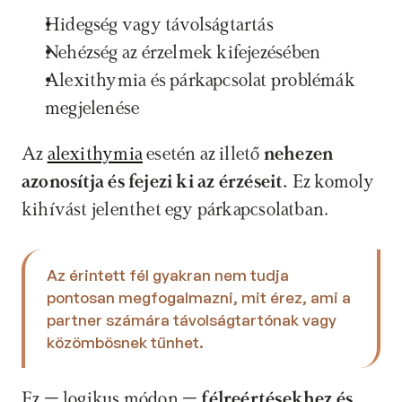
Hidegség vagy távolságtartás 
Nehézség az érzelmek kifejezésében 
Alexithymia és párkapcsolat problémák 
megjelenése 
Az 
alexithymia
 esetén az illető 
nehezen 
azonosítja és fejezi ki az érzéseit.
 Ez komoly 
kihívást jelenthet egy párkapcsolatban. 
Az érintett fél gyakran nem tudja 
pontosan megfogalmazni, mit érez, ami a 
partner számára távolságtartónak vagy 
közömbösnek tűnhet. 
Ez – logikus módon – 
félreértésekhez és 