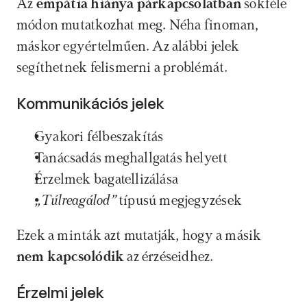
Az 
empátia hiánya párkapcsolatban 
sokféle 
módon mutatkozhat meg. Néha finoman, 
máskor egyértelműen. Az alábbi jelek 
segíthetnek felismerni a problémát.
Kommunikációs jelek
Gyakori félbeszakítás 
Tanácsadás meghallgatás helyett 
Érzelmek bagatellizálása 
„Túlreagálod”
 típusú megjegyzések 
Ezek a minták azt mutatják, hogy a másik 
nem kapcsolódik 
az érzéseidhez.
Érzelmi jelek