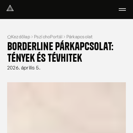
Select Language
Magyar
Kezdőlap
PszichoPortál
Párkapcsolat
Amiben segítünk
Borderline párkapcsolat:
Akik segítenek
Rólunk
tények és tévhitek
Tudod-e?
2026. április 5.
Podcast
PszichoPortál
Pszichológiai tesztek
Kliens vagyok
Ahol segítünk
Csoportterápia
GYIK