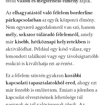
belül
 valódi és megterhelő élmény 
zajlik. 
Az
 elhagyatástól való félelem borderline 
párkapcsolatban 
az egyik központi élmény. 
Nem egyszerű aggodalomról van szó, hanem
mély, sokszor túláradó félelemről, 
amely 
már 
kisebb, hétköznapi helyzetekben
 is 
aktiválódhat. Például egy késő válasz, egy 
lemondott találkozó vagy egy távolságtartóbb 
reakció is kiválthatja ezt az érzést.
Ez a félelem szintén gyakran
 korábbi 
kapcsolati tapasztalatokból ered,
 ahogy ezt 
már fentebb is említettem. Emiatt a jelenben a 
kapcsolat elvesztésének lehetősége túl 
nagynak és túl valóságosnak tűnik. Az 