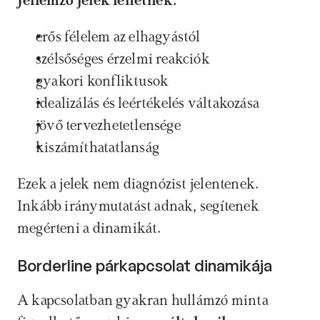
Jellemző jelek lehetnek:
erős félelem az elhagyástól
szélsőséges érzelmi reakciók
gyakori konfliktusok
idealizálás és leértékelés váltakozása
jövő tervezhetetlensége 
kiszámíthatatlanság
Ezek a jelek nem diagnózist jelentenek. 
Inkább iránymutatást adnak, segítenek 
megérteni a dinamikát.
Borderline párkapcsolat dinamikája
A kapcsolatban gyakran hullámzó minta 