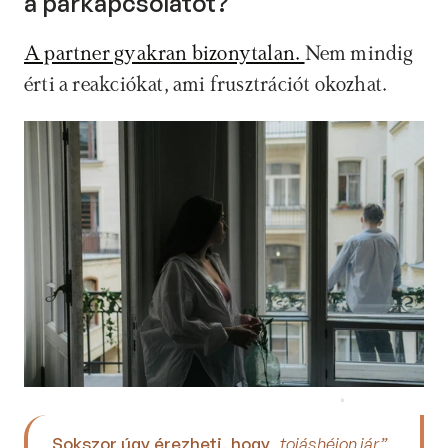
a párkapcsolatot?
A partner gyakran bizonytalan. 
Nem mindig 
érti a reakciókat, ami frusztrációt okozhat.
Időpontfoglalás
Sokszor úgy érezheti, hogy 
„tojáshéjon jár”, 