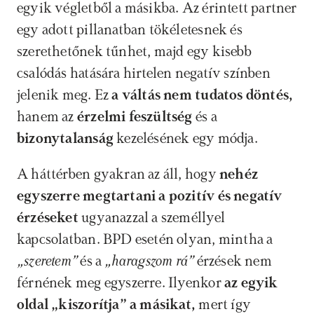
egyik végletből a másikba. Az érintett partner 
egy adott pillanatban tökéletesnek és 
szerethetőnek tűnhet, majd egy kisebb 
csalódás hatására hirtelen negatív színben 
jelenik meg. Ez 
a váltás nem tudatos döntés, 
hanem az 
érzelmi feszültség
 és a 
bizonytalanság
 kezelésének egy módja. 
A háttérben gyakran az áll, hogy 
nehéz 
egyszerre megtartani a pozitív és negatív 
érzéseket 
ugyanazzal a személlyel 
kapcsolatban. BPD esetén olyan, mintha a 
„szeretem”
 és a
 „haragszom rá” 
érzések nem 
férnének meg egyszerre. Ilyenkor 
az egyik 
oldal „kiszorítja” a másikat, 
mert így 