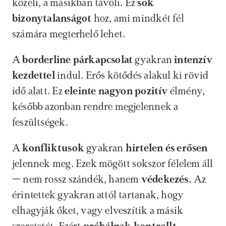
közeli, a másikban távoli. Ez 
sok 
bizonytalanságot
 hoz, ami mindkét fél 
számára megterhelő lehet.
A 
borderline párkapcsolat
 gyakran 
intenzív 
kezdettel 
indul. Erős kötődés alakul ki rövid 
idő alatt. Ez 
eleinte nagyon pozitív
 élmény, 
később azonban rendre megjelennek a 
feszültségek.
A 
konfliktusok
 gyakran
 hirtelen és erősen
jelennek meg. Ezek mögött sokszor félelem áll 
– nem rossz szándék, hanem
 védekezés. 
Az 
érintettek gyakran attól tartanak, hogy 
elhagyják őket, vagy elveszítik a másik 