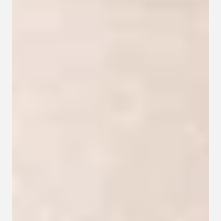
Kapcsolat
Adatkezelési tájékoztató
Adatkezelési tájékoztató 
csoportterápiához
Részvételi szabályzat 
csoportterápiához
Etikai kódex