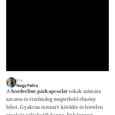
Írta
Nagy Petra
A 
borderline párkapcsolat
 sokak számára 
zavaros és érzelmileg megterhelő élmény 
lehet. Gyakran intenzív kötődés és hirtelen 