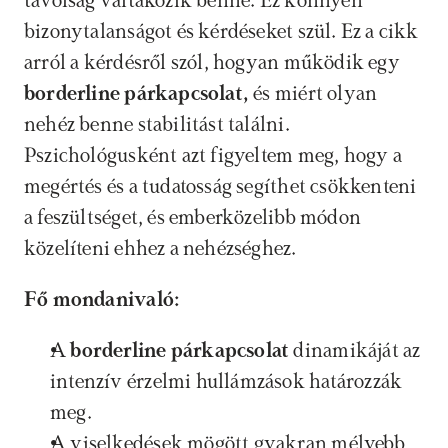
távolság váltakozik benne. Ez könnyen 
bizonytalanságot és kérdéseket szül. Ez a cikk 
arról a kérdésről szól, hogyan működik egy 
borderline párkapcsolat, 
és miért olyan 
nehéz benne stabilitást találni. 
Pszichológusként azt figyeltem meg, hogy a 
megértés és a tudatosság segíthet csökkenteni 
a feszültséget, és emberközelibb módon 
közelíteni ehhez a nehézséghez.
Fő mondanivaló:
A 
borderline párkapcsolat
 dinamikáját az 
intenzív érzelmi hullámzások határozzák 
meg.
A viselkedések mögött gyakran mélyebb 