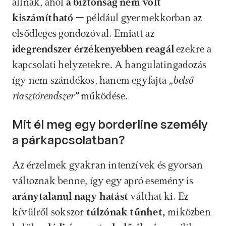
állnak, ahol 
a biztonság nem volt 
kiszámítható
 – például gyermekkorban az 
elsődleges gondozóval. Emiatt az 
idegrendszer érzékenyebben reagál
 ezekre a 
kapcsolati helyzetekre. A hangulatingadozás 
így nem szándékos, hanem egyfajta 
„belső 
riasztórendszer”
 működése.
Mit él meg egy borderline személy 
a párkapcsolatban?
Az érzelmek gyakran intenzívek és gyorsan 
változnak benne, így egy apró esemény is 
aránytalanul nagy hatást
 válthat ki. Ez 
kívülről sokszor
 túlzónak tűnhet, 
miközben 