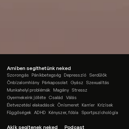
Amiben segíthetünk neked
Szorongás
Pánikbetegség
Depresszió
Serdülők
Önbizalomhiány
Párkapcsolat
Gyász
Szexualitás
Munkahelyi problémák
Magány
Stressz
Gyermekeink jólléte
Család
Válás
Életvezetési elakadások
Önismeret
Karrier
Krízisek
Függőségek
ADHD
Kényszer, fóbia
Sportpszichológia
Akik segítenek neked
Podcast