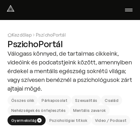
Select Language
Magyar
Kezdőlap
PszichoPortál
Amiben segítünk
PszichoPortál
Akik segítenek
Válogass könnyed, de tartalmas cikkeink,
Rólunk
videóink és podcatstjeink között, amennyiben
Tudod-e?
érdekel a mentális egészség sokrétű világa;
Podcast
vagy szívesen benéznél a pszichológusok zárt
PszichoPortál
ajtajai mögé.
Pszichológiai tesztek
Kliens vagyok
Összes cikk
Párkapcsolat
Szexualitás
Család
Nehézségek és önfejlesztés
Mentális zavarok
Ahol segítünk
Gyermekvilág
Pszichológiai titkok
Video / Podcast
Csoportterápia
GYIK