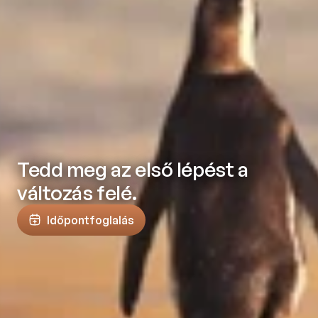
Tedd meg az első lépést a
változás felé.
Időpontfoglalás