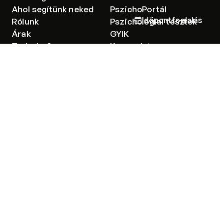
Ahol segítünk neked
PszichoPortál
Időpontfoglalás
Rólunk
Pszichológiai tesztek
Árak
GYIK
Tudod-e?
Kapcsolat
Kliens vagyok
Vészhelyzet
Etikai kódex
Adatkezelési tájékoztató
Adatkezelési tájékoztató csoportterápiához
Csoportterápiás részvételi szabályzat
Kijelentem, hogy a feliratkozás során megadott adatok
kezelésére vonatkozó
tájékoztatást
elolvastam és megértettem,