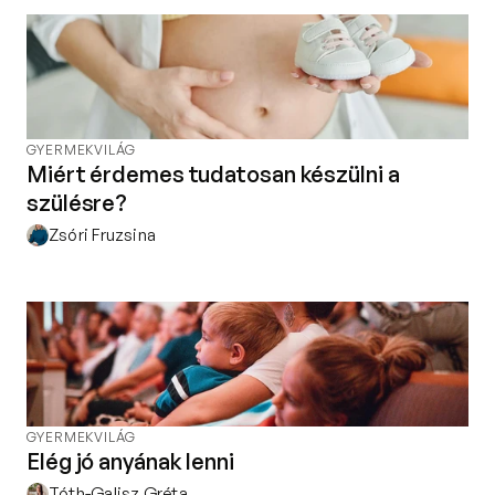
Kapcsolat
Adatkezelési tájékoztató
Adatkezelési tájékoztató 
csoportterápiához
Részvételi szabályzat 
GYERMEKVILÁG
csoportterápiához
Miért érdemes tudatosan készülni a
Etikai kódex
szülésre?
Zsóri Fruzsina
GYERMEKVILÁG
Elég jó anyának lenni
Tóth-Galisz Gréta