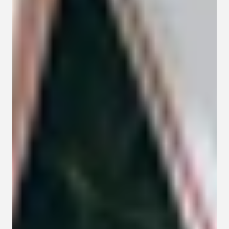
Kapcsolat
Adatkezelési tájékoztató
Adatkezelési tájékoztató 
csoportterápiához
Részvételi szabályzat 
csoportterápiához
Etikai kódex