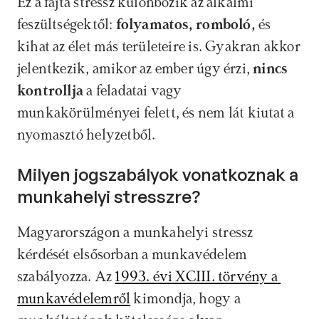
Ez a fajta stressz különbözik az alkalmi 
feszültségektől: 
folyamatos, romboló,
 és 
kihat az élet más területeire is. Gyakran akkor 
jelentkezik, amikor az ember úgy érzi, 
nincs 
kontrollja
 a feladatai vagy 
munkakörülményei felett, és nem lát kiutat a 
nyomasztó helyzetből.
Milyen jogszabályok vonatkoznak a 
munkahelyi stresszre?
Magyarországon a munkahelyi stressz 
kérdését elsősorban a munkavédelem 
szabályozza. Az 
1993. évi XCIII. törvény a 
munkavédelemről
 kimondja, hogy a 