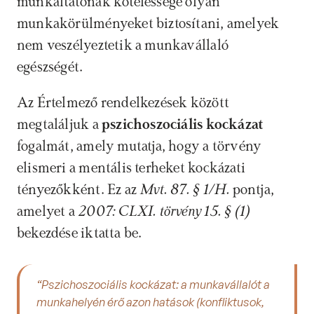
munkáltatónak kötelessége olyan 
munkakörülményeket biztosítani, amelyek 
nem veszélyeztetik a munkavállaló 
egészségét. 
Az Értelmező rendelkezések között 
megtaláljuk a 
pszichoszociális kockázat
fogalmát, amely mutatja, hogy a törvény 
elismeri a mentális terheket kockázati 
tényezőkként. Ez az 
Mvt. 87. § 1/H. 
pontja, 
amelyet a 
2007: CLXI. törvény 15. § (1) 
bekezdése iktatta be.
“Pszichoszociális kockázat: a munkavállalót a 
munkahelyén érő azon hatások (konfliktusok, 