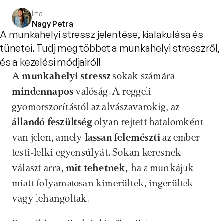
Írta
Nagy Petra
A munkahelyi stressz jelentése, kialakulása és
tünetei. Tudj meg többet a munkahelyi stresszről,
és a kezelési módjairól!
A 
munkahelyi stressz
 sokak számára 
mindennapos 
valóság. A reggeli 
gyomorszorítástól az alvászavarokig, az 
állandó feszültség
 olyan rejtett hatalomként 
van jelen, amely 
lassan felemészti
 az ember 
testi-lelki egyensúlyát. Sokan keresnek 
választ arra, 
mit tehetnek,
 ha a munkájuk 
miatt folyamatosan kimerültek, ingerültek 
vagy lehangoltak. 