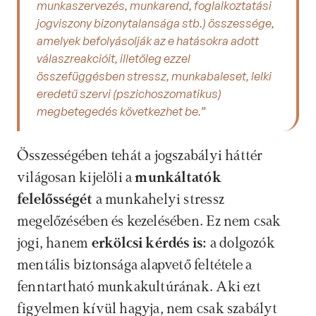
munkaszervezés, munkarend, foglalkoztatási 
jogviszony bizonytalansága stb.) összessége, 
amelyek befolyásolják az e hatásokra adott 
válaszreakcióit, illetőleg ezzel 
összefüggésben stressz, munkabaleset, lelki 
eredetű szervi (pszichoszomatikus) 
megbetegedés következhet be.”
Összességében tehát a jogszabályi háttér 
világosan kijelöli a
 munkáltatók 
felelősségét 
a munkahelyi stressz 
megelőzésében és kezelésében. Ez nem csak 
jogi, hanem 
erkölcsi kérdés is: 
a dolgozók 
mentális biztonsága alapvető feltétele a 
fenntartható munkakultúrának. Aki ezt 
figyelmen kívül hagyja, nem csak szabályt 