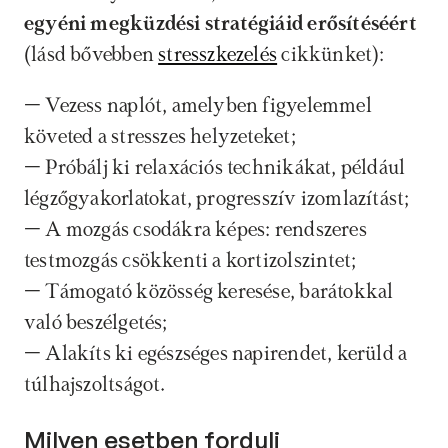
egyéni megküzdési stratégiáid erősítéséért
(lásd bővebben 
stresszkezelés
 cikkünket):
– Vezess naplót, amelyben figyelemmel 
követed a stresszes helyzeteket;
– Próbálj ki relaxációs technikákat, például 
légzőgyakorlatokat, progresszív izomlazítást;
– A mozgás csodákra képes: rendszeres 
testmozgás csökkenti a kortizolszintet;
– Támogató közösség keresése, barátokkal 
való beszélgetés;
– Alakíts ki egészséges napirendet, kerüld a 
túlhajszoltságot.
Milyen esetben fordulj 