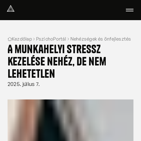
Select Language
Magyar
Kezdőlap
PszichoPortál
Nehézségek és önfejlesztés
Amiben segítünk
A munkahelyi stressz
Akik segítenek
Rólunk
kezelése nehéz, de nem
Tudod-e?
lehetetlen
Podcast
PszichoPortál
2025. július 7.
Pszichológiai tesztek
Kliens vagyok
Ahol segítünk
Csoportterápia
GYIK