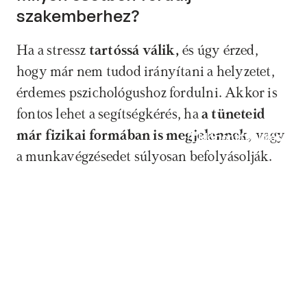
szakemberhez?
Ha a stressz 
tartóssá válik, 
és úgy érzed, 
hogy már nem tudod irányítani a helyzetet, 
érdemes pszichológushoz fordulni. Akkor is 
fontos lehet a segítségkérés, ha 
a tüneteid 
már fizikai formában is megjelennek,
 vagy 
Időpontfoglalás
a munkavégzésedet súlyosan befolyásolják. 
A szakember nem csak abban tud 
segíteni, hogy jobban megértsd a stressz 
forrását, hanem abban is, hogyan alakíts 
ki hatékony megküzdési stratégiákat.
Hogy zajlik a munkahelyi stressz 