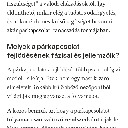
feszültséget” a valódi elakadásoktól. Így 
eldönthető, mikor elég a tudatos odafigyelés, 
és mikor érdemes külső segítséget bevonni 
akár 
párkapcsolati tanácsadás formájában.
Melyek a párkapcsolat 
fejlődésének fázisai és jellemzőik?
A párkapcsolatok fejlődését több pszichológiai 
modell is leírja. Ezek nem egymást kizáró 
elméletek, inkább különböző nézőpontból 
világítják meg ugyanazt a folyamatot. 
A közös bennük az, hogy a párkapcsolatot 
folyamatosan változó rendszerként
 írják le. 