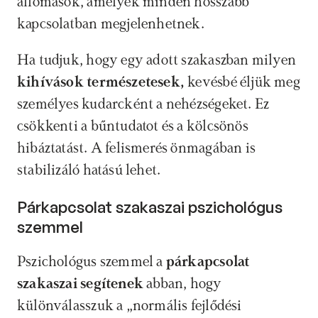
állomások, amelyek minden hosszabb 
kapcsolatban megjelenhetnek.
Ha tudjuk, hogy egy adott szakaszban milyen 
kihívások természetesek, 
kevésbé éljük meg 
személyes kudarcként a nehézségeket. Ez 
csökkenti a bűntudatot és a kölcsönös 
hibáztatást. A felismerés önmagában is 
stabilizáló hatású lehet.
Párkapcsolat szakaszai pszichológus 
szemmel
Pszichológus szemmel a 
párkapcsolat 
szakaszai
segítenek
 abban, hogy 
különválasszuk a „normális fejlődési 