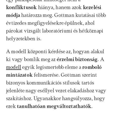
konfliktusok
 hiánya, hanem azok
 kezelési 
módja
 határozza meg. Gottman kutatásai több 
évtizedes megfigyelésekre épülnek, ahol 
párokat vizsgált laboratóriumi és hétköznapi 
helyzetekben is.
A modell központi kérdése az, hogyan alakul 
ki vagy bomlik meg az
 érzelmi biztonság. 
A 
modell
 egyik legismertebb eleme a 
romboló 
mintázatok 
felismerése. Gottman szerint 
bizonyos kommunikációs stílusok tartós 
jelenléte nagy eséllyel vezet elakadáshoz vagy 
szakításhoz. Ugyanakkor hangsúlyozza, hogy 
ezek 
tanulhatóan megváltoztathatók
.