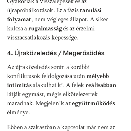
Gyakoriak a visszalépések és az 
újrapróbálkozások. Ez a fázis 
tanulási 
folyamat, 
nem végleges állapot. A siker 
kulcsa a 
rugalmasság 
és az érzelmi 
visszacsatlakozás képessége.
4. Újraközeledés / Megerősödés
Az újraközeledés során a korábbi 
konfliktusok feldolgozása után 
mélyebb 
intimitás 
alakulhat ki. A felek 
reálisabban 
látják egymást, mégis elkötelezettek 
maradnak. Megjelenik az 
együttműködés
élménye.
Ebben a szakaszban a kapcsolat már nem az 