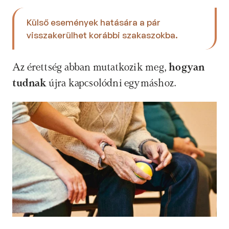
Külső események hatására a pár 
visszakerülhet korábbi szakaszokba. 
Az érettség abban mutatkozik meg, 
hogyan 
tudnak
 újra kapcsolódni egymáshoz.