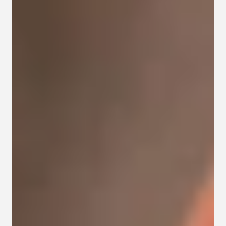
Kapcsolat
Adatkezelési tájékoztató
Adatkezelési tájékoztató 
csoportterápiához
Részvételi szabályzat 
csoportterápiához
Etikai kódex