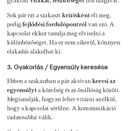
gyakran
 vitákat, feszültséget
 hoz magával.
Sok pár ezt a szakaszt 
krízisként
 éli meg, 
pedig
 fejlődési fordulópontról 
van szó. A 
kapcsolat ekkor tanulja meg elviselni a 
különbözőséget. Ha ez nem sikerül, könnyen 
elakadás alakulhat ki.
3. Gyakorlás / Egyensúly keresése
Ebben a szakaszban a pár aktívan
 keresi az 
egyensúlyt 
a közelség és az önállóság között. 
Megtanulják, hogyan lehet vitázni anélkül, 
hogy a kapcsolat sérülne. A kommunikáció 
tudatosabbá válik.