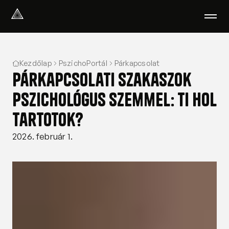
Select Language
Magyar
Kezdőlap
PszichoPortál
Párkapcsolat
Amiben segítünk
Párkapcsolati szakaszok
Akik segítenek
Rólunk
pszichológus szemmel: ti hol
Tudod-e?
tartotok?
Podcast
PszichoPortál
2026. február 1.
Pszichológiai tesztek
Kliens vagyok
Ahol segítünk
Csoportterápia
GYIK