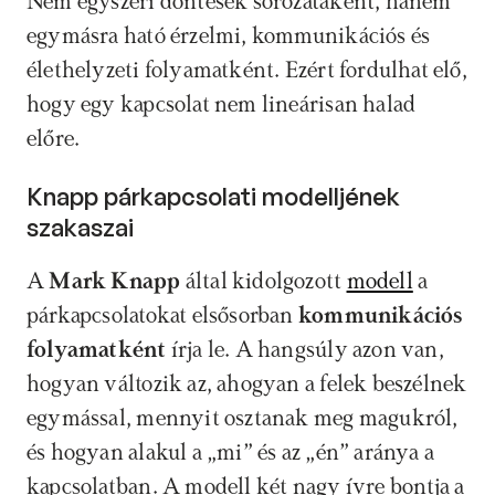
Nem egyszeri döntések sorozataként, hanem 
egymásra ható érzelmi, kommunikációs és 
élethelyzeti folyamatként. Ezért fordulhat elő, 
hogy egy kapcsolat nem lineárisan halad 
előre.
Knapp párkapcsolati modelljének 
szakaszai
A 
Mark Knapp
 által kidolgozott 
modell
 a 
párkapcsolatokat elsősorban 
kommunikációs 
folyamatként
 írja le. A hangsúly azon van, 
hogyan változik az, ahogyan a felek beszélnek 
egymással, mennyit osztanak meg magukról, 
és hogyan alakul a „mi” és az „én” aránya a 
kapcsolatban. A modell két nagy ívre bontja a 