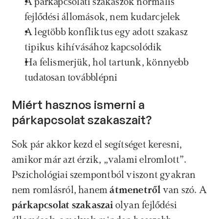
A párkapcsolati szakaszok normális 
fejlődési állomások, nem kudarcjelek
A legtöbb konfliktus egy adott szakasz 
tipikus kihívásához kapcsolódik
Ha felismerjük, hol tartunk, könnyebb 
tudatosan továbblépni
Miért hasznos ismerni a 
párkapcsolat szakaszait?
Sok pár akkor kezd el segítséget keresni, 
amikor már azt érzik, „valami elromlott”. 
Pszichológiai szempontból viszont gyakran 
nem romlásról, hanem
 átmenetről 
van szó. A 
párkapcsolat szakaszai
 olyan fejlődési 