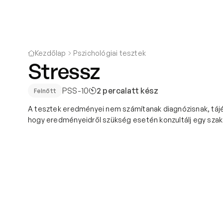
Amiben segítünk
Akik segítenek
Kezdőlap
Pszichológiai tesztek
Stressz
PSS-10
2 perc
alatt kész
Felnőtt
A tesztek eredményei nem számítanak diagnózisnak, tájék
hogy eredményeidről szükség esetén konzultálj egy sza