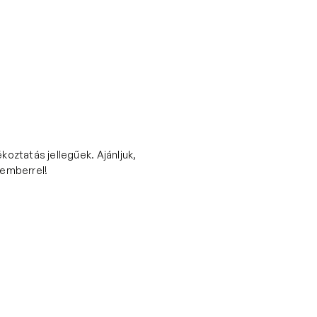
Rólunk
Tudod-e?
Blog
Podcast
oztatás jellegűek. Ajánljuk,
kemberrel!