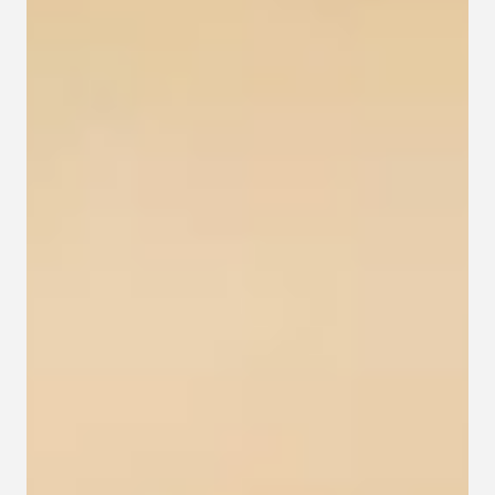
Kapcsolat
Adatkezelési tájékoztató
Adatkezelési tájékoztató 
csoportterápiához
Részvételi szabályzat 
csoportterápiához
Etikai kódex