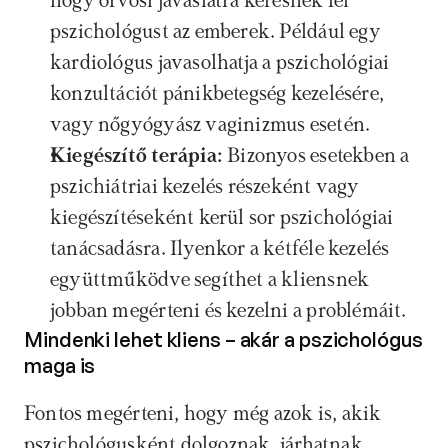
hogy orvosi javaslatra keresnek fel 
pszichológust az emberek. Például egy 
kardiológus javasolhatja a pszichológiai 
konzultációt pánikbetegség kezelésére, 
vagy nőgyógyász vaginizmus esetén.
Kiegészítő terápia:
 Bizonyos esetekben a 
pszichiátriai kezelés részeként vagy 
kiegészítéseként kerül sor pszichológiai 
tanácsadásra. Ilyenkor a kétféle kezelés 
együttműködve segíthet a kliensnek 
jobban megérteni és kezelni a problémáit.
Mindenki lehet kliens – akár a pszichológus 
maga is
Fontos megérteni, hogy még azok is, akik 
pszichológusként dolgoznak, járhatnak 