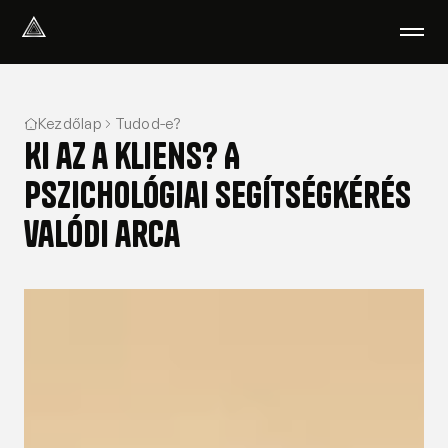
Select Language
Magyar
Kezdőlap
Tudod-e?
Amiben segítünk
Ki az a kliens? A
Akik segítenek
Rólunk
pszichológiai segítségkérés
Tudod-e?
valódi arca
Podcast
PszichoPortál
Pszichológiai tesztek
Kliens vagyok
Ahol segítünk
Csoportterápia
GYIK