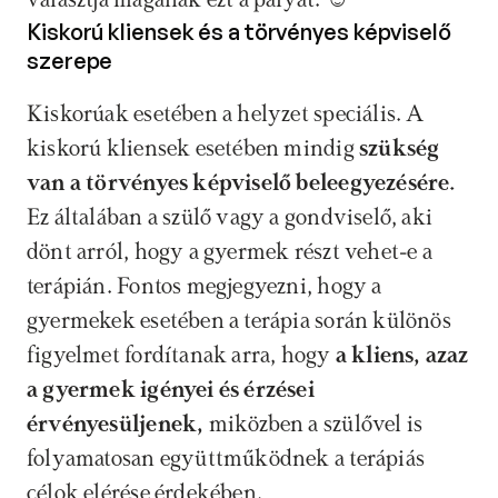
választja magának ezt a pályát. ☺️
Kiskorú kliensek és a törvényes képviselő 
szerepe
Kiskorúak esetében a helyzet speciális. A 
kiskorú kliensek esetében mindig 
szükség 
van a törvényes képviselő beleegyezésére. 
Ez általában a szülő vagy a gondviselő, aki 
dönt arról, hogy a gyermek részt vehet-e a 
terápián. Fontos megjegyezni, hogy a 
gyermekek esetében a terápia során különös 
figyelmet fordítanak arra, hogy 
a kliens, azaz 
a gyermek igényei és érzései 
érvényesüljenek,
 miközben a szülővel is 
folyamatosan együttműködnek a terápiás 
célok elérése érdekében.