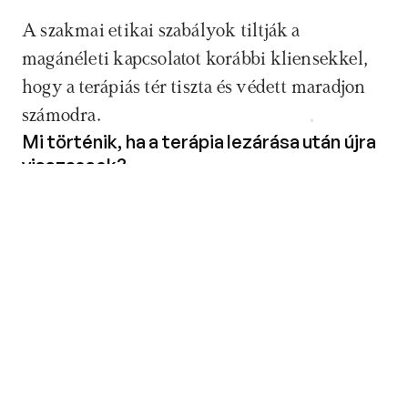
A szakmai etikai szabályok tiltják a 
magánéleti kapcsolatot korábbi kliensekkel, 
hogy a terápiás tér tiszta és védett maradjon 
számodra.
Időpontfoglalás
Mi történik, ha a terápia lezárása után újra 
visszaesek? 
Ha fokozatosan ritkítjátok a találkozókat, az 
segít abban, hogy élesben is kipróbáld a 
tanultakat. Bármikor kérhetsz egy-egy 
„emlékeztető”
 alkalmat, ha mégis átmeneti 
nehézségbe ütközöl.
Megosztom Facebookon
Megosztom X-en
Link másolása