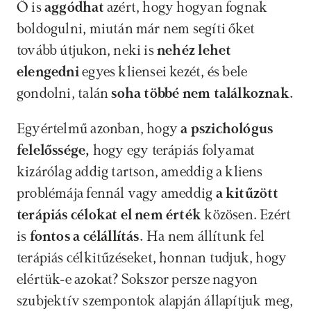
Ő is 
aggódhat 
azért, hogy hogyan fognak 
boldogulni, miután már nem segíti őket 
tovább útjukon, neki is 
nehéz lehet 
elengedni 
egyes kliensei kezét, és bele 
gondolni, talán 
soha többé nem találkoznak.
Egyértelmű azonban, hogy 
a pszichológus 
felelőssége,
 hogy egy terápiás folyamat 
kizárólag addig tartson, ameddig a kliens 
problémája fennál vagy ameddig
 a kitűzött 
terápiás célokat el nem érték 
közösen. Ezért 
is 
fontos a célállítás.
 Ha nem állítunk fel 
terápiás célkitűzéseket, honnan tudjuk, hogy 
elértük-e azokat? Sokszor persze nagyon 
szubjektív szempontok alapján állapítjuk meg, 