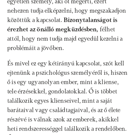
egyetlen személy, aki őt megérti, ezért 
nehezen tudja elképzelni, hogy megszakadjon 
közöttük a kapcsolat. 
Bizonytalanságot is 
érezhet az önálló megküzdésben, 
félhet 
attól, hogy nem tudja majd egyedül kezelni a 
problémáit a jövőben.
És mivel ez egy kétirányú kapcsolat, szót kell 
ejtenünk a pszichológus személyéről is, hiszen 
ő is egy ugyanolyan ember, mint a kliense, 
tele érzésekkel, gondolatokkal. Ő is többet 
találkozik egyes klienseivel, mint a saját 
barátaival vagy családtagjaival, és az ő élete 
részévé is válnak azok az emberek, akikkel 
heti rendszerességgel találkozik a rendelőben. 