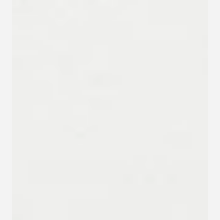
Kapcsolat
Adatkezelési tájékoztató
Adatkezelési tájékoztató 
csoportterápiához
Részvételi szabályzat 
csoportterápiához
Etikai kódex