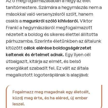
Az ő megfogalmazásában a hegy az élet 
tanítómestere. Számára a hegymászás nem a 
másokkal való versenyzésről szólt, hanem 
csakis a
 magunkról szóló kihívásról.
 Viktor 
Frankl a hegymászásról megfogalmazott 
nézeteit a boldog és sikeres élettel állította 
párhuzamba. Szerinte életünkben az általunk 
kitűzött 
célok elérése boldogságérzetet 
keltenek és értelmet adnak.
 Egy ilyen cél 
útbaigazít, kitárja az elmét, és belső 
energiákat szabadít fel. Ez vált az általa 
megalkotott logoterápiának is alapjává: 
Fogalmazz meg magadnak egy életcélt, 
küzdj meg érte, és ha eléred, új ember 
leszel.