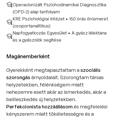
Operacionizált Pszichodinamikai Diagnosztika 
(OPD-2) alap tanfolyam
KRE Pszichológiai Intézet • 150 órás önismeret 
(csoportanalitikus)
Napfogyatkozás Egyesület • A gyász lélektana 
és a gyászolók segítése
Magánemberként
Gyerekként megtapasztaltam a 
szociális 
szorongás
 árnyoldalait. Szorongtam társas 
helyzetekben, félénkségem miatt 
nehezemre esett akár az ismerkedés, akár a 
beilleszkedés új helyzetekben. 
Perfekcionista hozzáállásom 
és megfelelési 
kényszerem miatt tökéletességre és a 