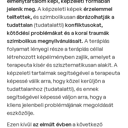
élménytartalom képi, képzeleti formában 
jelenik meg. 
A képzeleti képek 
érzelemmel 
telítettek,
 és szimbolikusan 
ábrázolhatják a 
tudattalan 
(tudatalatti)
 konfliktusokat, 
kötődési problémákat és a korai traumák 
szimbolikus megnyilvánulásait. 
A terápiás 
folyamat lényegi része a terápiás céllal 
létrehozott képélményben zajlik, amelyet a 
terapeuta kísér és szisztematikusan alakít. A 
képzeleti tartalmak segítségével a terapeuta 
képessé válik arra, hogy közel kerüljön a 
tudattalanhoz (tudatalatti), és ennek 
segítségével képessé váljon arra, hogy a 
kliens jelenbeli problémájának megoldását 
eszközölje. 
Ezen kívül 
az elmúlt évben
 a következő 