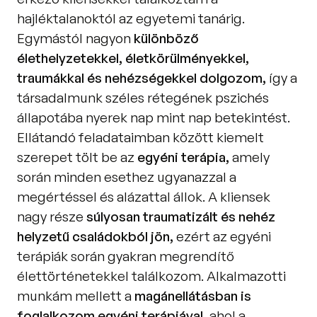
hajléktalanoktól az egyetemi tanárig. 
Egymástól nagyon 
különböző 
élethelyzetekkel, életkörülményekkel, 
traumákkal és nehézségekkel dolgozom,
 így a 
társadalmunk széles rétegének pszichés 
állapotába nyerek nap mint nap betekintést. 
Ellátandó feladataimban között kiemelt 
szerepet tölt be az
 egyéni terápia,
 amely 
során minden esethez ugyanazzal a 
megértéssel és alázattal állok. A kliensek 
nagy része 
súlyosan traumatizált és nehéz 
helyzetű családokból jön, 
ezért az egyéni 
terápiák során gyakran megrendítő 
élettörténetekkel találkozom. Alkalmazotti 
munkám mellett a 
magánellátásban is 
foglalkozom egyéni terápiával, 
ahol a 