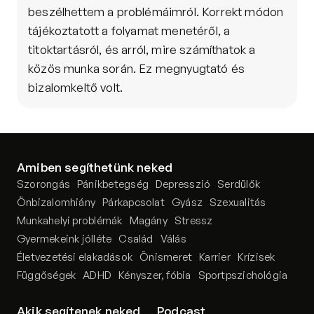
beszélhettem a problémáimról. Korrekt módon 
tájékoztatott a folyamat menetéről, a 
titoktartásról, és arról, mire számíthatok a 
közös munka során. Ez megnyugtató és 
bizalomkeltő volt.
Amiben segíthetünk neked
Szorongás
Pánikbetegség
Depresszió
Serdülők
Önbizalomhiány
Párkapcsolat
Gyász
Szexualitás
Munkahelyi problémák
Magány
Stressz
Gyermekeink jólléte
Család
Válás
Életvezetési elakadások
Önismeret
Karrier
Krízisek
Függőségek
ADHD
Kényszer, fóbia
Sportpszichológia
Akik segítenek neked
Podcast