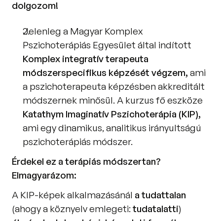
dolgozom!
Jelenleg a Magyar Komplex 
Pszichoterápiás Egyesület által indított 
Komplex integratív terapeuta 
módszerspecifikus képzését végzem,
 ami 
a pszichoterapeuta képzésben akkreditált 
módszernek minősül. A kurzus fő eszköze 
Katathym Imaginatív Pszichoterápia (KIP), 
ami egy dinamikus, analitikus irányultságú 
pszichoterápiás módszer. 
Érdekel ez a terápiás módszertan? 
Elmagyarázom: 
A KIP-képek alkalmazásánál 
a tudattalan 
(ahogy a köznyelv emlegeti: 
tudatalatti
)