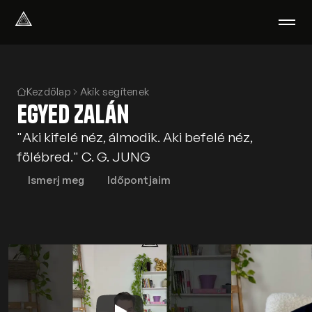
Select Language
Magyar
Amiben segítünk
Kezdőlap
Akik segítenek
Egyed Zalán
Akik segítenek
Rólunk
"Aki kifelé néz, álmodik. Aki befelé néz,
Tudod-e?
fölébred." C. G. JUNG
Podcast
PszichoPortál
Ismerj meg
Időpontjaim
Pszichológiai tesztek
Kliens vagyok
Ahol segítünk
Csoportterápia
GYIK