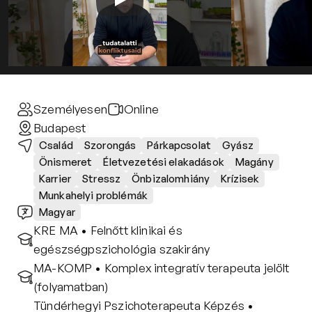
Kapcsolat
Adatkezelési tájékoztató
Adatkezelési tájékoztató 
csoportterápiához
Részvételi szabályzat 
csoportterápiához
Személyesen
Online
Etikai kódex
Budapest
Család
Szorongás
Párkapcsolat
Gyász
Önismeret
Életvezetési elakadások
Magány
Karrier
Stressz
Önbizalomhiány
Krízisek
Munkahelyi problémák
Magyar
KRE MA • Felnőtt klinikai és 
egészségpszichológia szakirány
MA-KOMP • Komplex integratív terapeuta jelölt 
(folyamatban)
Tündérhegyi Pszichoterapeuta Képzés • 