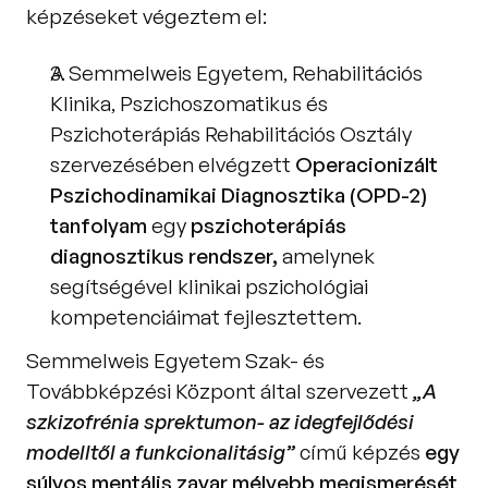
képzéseket végeztem el: 
A Semmelweis Egyetem, Rehabilitációs 
Klinika, Pszichoszomatikus és 
Pszichoterápiás Rehabilitációs Osztály 
szervezésében elvégzett 
Operacionizált 
Pszichodinamikai Diagnosztika (OPD-2) 
tanfolyam
 egy 
pszichoterápiás 
diagnosztikus rendszer,
 amelynek 
segítségével klinikai pszichológiai 
kompetenciáimat fejlesztettem. 
Semmelweis Egyetem Szak- és 
Továbbképzési Központ által szervezett 
„A 
szkizofrénia sprektumon- az idegfejlődési 
modelltől a funkcionalitásig” 
című képzés 
egy 
súlyos mentális zavar mélyebb megismerését 