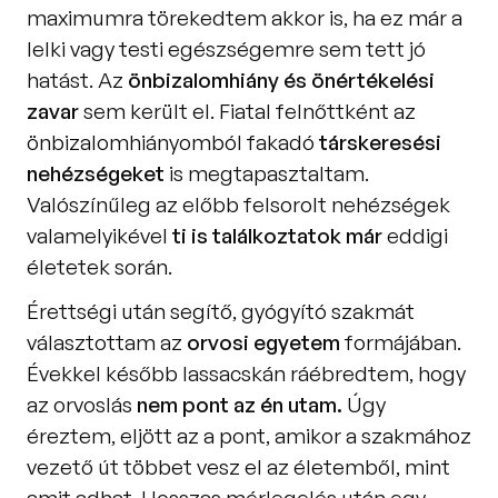
maximumra törekedtem akkor is, ha ez már a 
lelki vagy testi egészségemre sem tett jó 
hatást. Az 
önbizalomhiány és önértékelési 
zavar
 sem került el. Fiatal felnőttként az 
önbizalomhiányomból fakadó
 társkeresési 
nehézségeket
 is megtapasztaltam. 
Valószínűleg az előbb felsorolt nehézségek 
valamelyikével 
ti is találkoztatok már 
eddigi 
életetek során.
Érettségi után segítő, gyógyító szakmát 
választottam az
 orvosi egyetem 
formájában. 
Évekkel később lassacskán ráébredtem, hogy 
az orvoslás 
nem pont az én utam.
 Úgy 
éreztem, eljött az a pont, amikor a szakmához 
vezető út többet vesz el az életemből, mint 