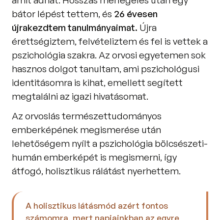
amit adhat. Hosszas mérlegelés után egy 
bátor lépést tettem, és 
26 évesen 
újrakezdtem tanulmányaimat.
 Újra 
érettségiztem, felvételiztem és fel is vettek a 
pszichológia szakra. Az orvosi egyetemen sok 
hasznos dolgot tanultam, ami pszichológusi 
identitásomra is kihat, emellett segített 
megtalálni az igazi hivatásomat. 
Az orvoslás természettudományos 
emberképének megismerése után 
lehetőségem nyílt a pszichológia bölcsészeti-
humán emberképét is megismerni, így 
átfogó,
holisztikus rálátást
nyerhettem. 
A holisztikus látásmód
azért fontos 
számomra, mert napjainkban az egyre 