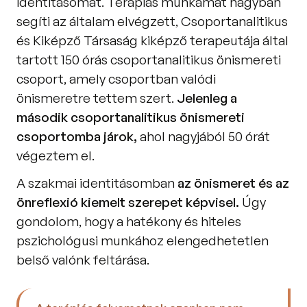
identitásomat. Terápiás munkámat nagyban 
segíti az általam elvégzett, Csoportanalitikus 
és Kiképző Társaság kiképző terapeutája által 
tartott 150 órás csoportanalitikus önismereti 
csoport, amely csoportban valódi 
önismeretre tettem szert.
 Jelenleg a 
második csoportanalitikus önismereti 
csoportomba járok, 
ahol nagyjából 50 órát 
végeztem el. 
A szakmai identitásomban 
az önismeret és az 
önreflexió kiemelt szerepet képvisel.
 Úgy 
gondolom, hogy a hatékony és hiteles 
pszichológusi munkához elengedhetetlen 
belső valónk feltárása. 