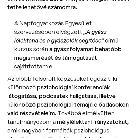
tette lehetővé számomra. 
A Napfogyatkozás Egyesület 
szervezésében elvégzett 
„A gyász 
lélektana és a gyászolók segítése” 
című 
kurzus során 
a gyászfolyamat behatóbb 
megismerését és támogatását 
sajátítottam el. 
Az előbb felsorolt képzéseket egészíti ki 
különböző
 pszichológiai konferenciák 
látogatása, podcastek hallgatása, illetve 
különböző pszichológiai témájú előadásokon 
való részvételeim. 
Továbbá elmélyülten 
tanulmányozom a 
mélylélektani irányzatokat, 
amik nagyban formálták pszichológusi 