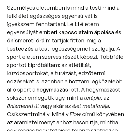
Személyes életemben is mind a testi mind a 
lelki élet egészséges egyensúlyát is 
igyekszem fenntartani. Lelki életem 
egyensúlyát
 emberi kapcsolataim ápolása és 
önismereti óráim
 tartják fitten, míg a 
testedzés 
a testi egészségemet szolgálja. A 
sport életem szerves részét képezi. Többféle 
sportot kipróbáltam: az atlétikát, 
küzdősportokat, a túrázást, edzőtermi 
edzéseket is, azonban a hozzám legközelebb 
álló sport a 
hegymászás
 lett. A hegymászást 
sokszor emlegetik úgy, mint a 
terápia,
 az 
önismereti út
 vagy akár az 
élet metaforája. 
Csíkszentmihályi Mihály 
Flow 
című könyvében 
az áramlatélményt ahhoz hasonlítja, mintha 
egy magas hegy tetejére felérve szétnézne 