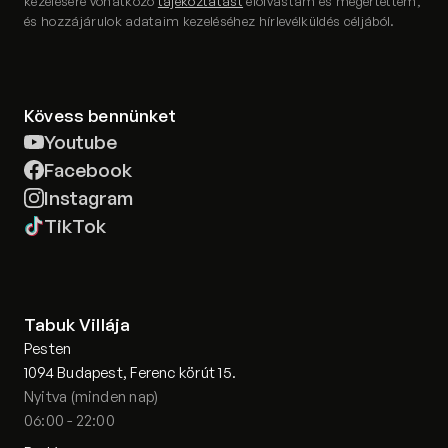
kezelésére vonatkozó
tájékoztatást
elolvastam és megértettem,
és hozzájárulok adataim kezeléséhez hírlevélküldés céljából.
Kövess bennünket
Youtube
Facebook
Instagram
TikTok
Tabuk Villája
Pesten
1094 Budapest, Ferenc körút 15.
Nyitva (minden nap)
06:00 - 22:00