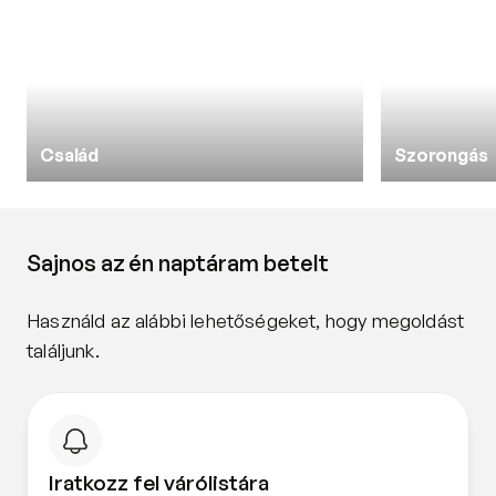
Család
Szorongás
Sajnos az én naptáram betelt
Használd az alábbi lehetőségeket, hogy megoldást 
találjunk.
Iratkozz fel várólistára