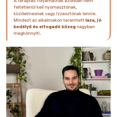
A terápiás folyamatnak azonban nem 
feltétlenül kell nyomasztónak, 
küzdelmesnek vagy izzasztónak lennie. 
Mindezt az alkalmakon teremtett 
laza, jó 
kedélyű és elfogadó közeg 
nagyban 
megkönnyíti.