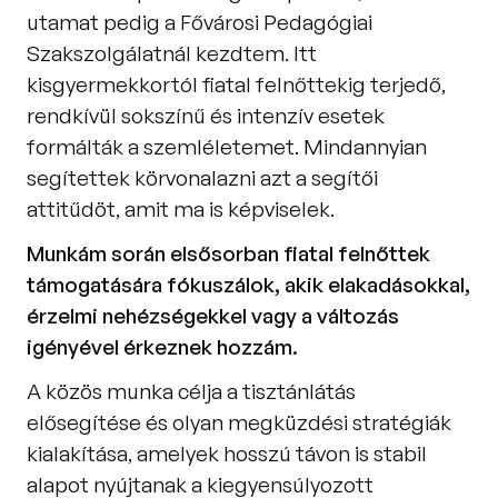
utamat pedig a Fővárosi Pedagógiai 
Szakszolgálatnál kezdtem. Itt 
kisgyermekkortól fiatal felnőttekig terjedő, 
rendkívül sokszínű és intenzív esetek 
formálták a szemléletemet. Mindannyian 
segítettek körvonalazni azt a segítői 
attitűdöt, amit ma is képviselek. 
Munkám során elsősorban fiatal felnőttek 
támogatására fókuszálok, akik elakadásokkal, 
érzelmi nehézségekkel vagy a változás 
igényével érkeznek hozzám. 
A közös munka célja a tisztánlátás 
elősegítése és olyan megküzdési stratégiák 
kialakítása, amelyek hosszú távon is stabil 
alapot nyújtanak a kiegyensúlyozott 