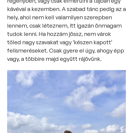
regényben, vagy csak elmerülni a tájban egy 
kávéval a kezemben. A szabad tánc pedig az a 
hely, ahol nem kell valamilyen szerepben 
lennem, csak léteznem, itt igazán önmagam 
tudok lenni. Ha hozzám jössz, nem várok 
tőled nagy szavakat vagy ’készen kapott’ 
felismeréseket. Csak gyere el úgy, ahogy épp 
vagy, a többire majd együtt rájövünk.