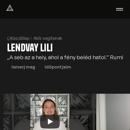
Select Language
Magyar
Amiben segítünk
Kezdőlap
Akik segítenek
Lendvay Lili
Akik segítenek
Rólunk
„A seb az a hely, ahol a fény beléd hatol.” Rumi
Tudod-e?
Podcast
Ismerj meg
Időpontjaim
PszichoPortál
Pszichológiai tesztek
Kliens vagyok
Ahol segítünk
Csoportterápia
GYIK