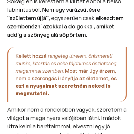
Sokáig én is kerestem a kiutat ebből a belső 
labirintusból. 
Nem egy varázsütésre 
“születtem újjá”,
 egyszerűen csak 
elkezdtem 
szembenézni azokkal a dolgokkal, amiket 
addig a szőnyeg alá söpörtem.
Kellett hozzá 
rengeteg türelem, önismereti 
munka, kitartás és néha fájdalmas őszinteség 
magammal szemben. 
Most már úgy érzem, 
nem a szorongás irányítja az életemet, és 
ezt a nyugalmat szeretném neked is 
megmutatni.
Amikor nem a rendelőben vagyok, szeretem a 
világot a maga nyers valójában látni. Imádok 
útra kelni a barátaimmal, elveszni egy jó 