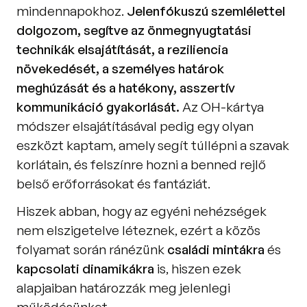
mindennapokhoz. 
Jelenfókuszú szemlélettel 
dolgozom, segítve az önmegnyugtatási 
technikák elsajátítását, a reziliencia 
növekedését, a személyes határok 
meghúzását és a hatékony, asszertív 
kommunikáció gyakorlását. 
Az OH-kártya 
módszer elsajátításával pedig egy olyan 
eszközt kaptam, amely segít túllépni a szavak 
korlátain, és felszínre hozni a benned rejlő 
belső erőforrásokat és fantáziát.
Hiszek abban, hogy az egyéni nehézségek 
nem elszigetelve léteznek, ezért a közös 
folyamat során ránézünk 
családi mintákra 
és 
kapcsolati dinamikákra
 is, hiszen ezek 
alapjaiban határozzák meg jelenlegi 