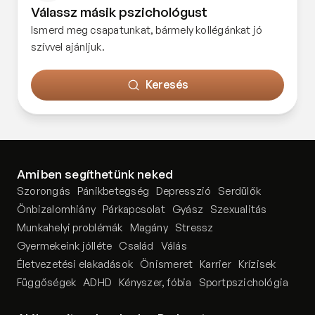
Válassz másik pszichológust
Ismerd meg csapatunkat, bármely kollégánkat jó
szívvel ajánljuk.
Keresés
Amiben segíthetünk neked
Szorongás
Pánikbetegség
Depresszió
Serdülők
Önbizalomhiány
Párkapcsolat
Gyász
Szexualitás
Munkahelyi problémák
Magány
Stressz
Gyermekeink jólléte
Család
Válás
Életvezetési elakadások
Önismeret
Karrier
Krízisek
Függőségek
ADHD
Kényszer, fóbia
Sportpszichológia