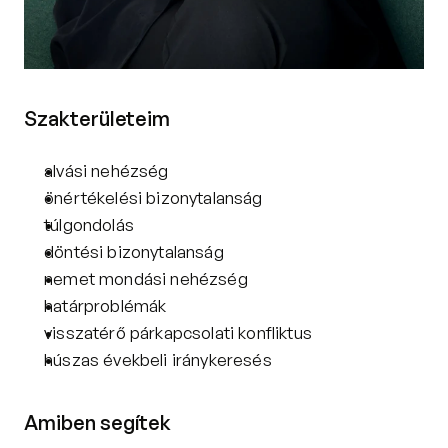
Szakterületeim
alvási nehézség
önértékelési bizonytalanság
túlgondolás
döntési bizonytalanság
nemet mondási nehézség
határproblémák
visszatérő párkapcsolati konfliktus
húszas évekbeli iránykeresés
Amiben segítek