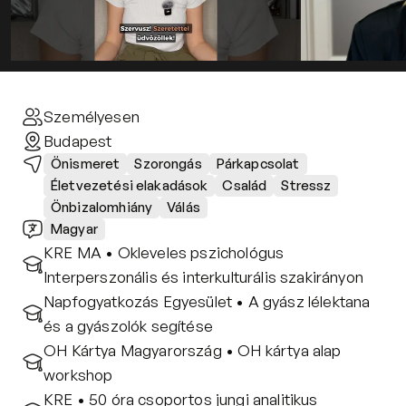
Kapcsolat
Adatkezelési tájékoztató
Adatkezelési tájékoztató 
csoportterápiához
Részvételi szabályzat 
Személyesen
csoportterápiához
Budapest
Etikai kódex
Önismeret
Szorongás
Párkapcsolat
Életvezetési elakadások
Család
Stressz
Önbizalomhiány
Válás
Magyar
KRE MA • Okleveles pszichológus 
Interperszonális és interkulturális szakirányon
Napfogyatkozás Egyesület • A gyász lélektana 
és a gyászolók segítése
OH Kártya Magyarország • OH kártya alap 
workshop
KRE • 50 óra csoportos jungi analitikus 