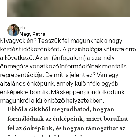
Írta
Nagy Petra
Ki vagyok én? Tesszük fel magunknak a nagy
kérdést időközönként. A pszichológia válasza erre
a következő: Az én (énfogalom) a személy
önmagára vonatkozó információinak mentális
reprezentációja. De mit is jelent ez? Van egy
általános énképünk, amely különféle egyéb
énképekre bomlik. Másképpen gondolkodunk
magunkról a különböző helyzetekben.
Ebből a cikkből megtudhatod, hogyan 
formálódnak az énképeink, miért borulhat 
fel az önképünk, és hogyan támogathat az 