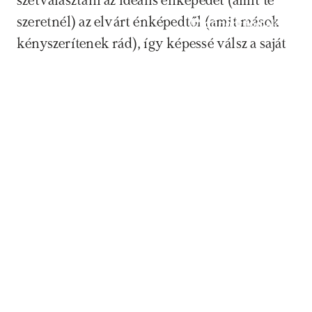
szétválasztani az ideális énképedet (amit te 
szeretnél) az elvárt énképedtől (amit mások 
Időpontfoglalás
kényszerítenek rád), így képessé válsz a saját 
utadat járni.
Tetszett a cikk? Akkor mentsd el a könyvjelzők 
közé, hogy bármikor gyorsan visszatalálj, vagy 
oszd meg valamely közösségi platformodon.
Ebben a cikkben a(z)
Önismeret
témáját érintettük.
Tudj meg többet arról, hogyan tudunk neked 
ebben segíteni.
Megosztom Facebookon
Megosztom X-en
Link másolása