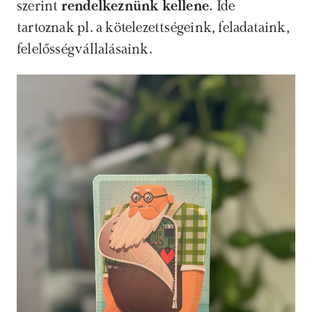
szerint 
rendelkeznünk kellene. 
Ide 
tartoznak pl. a kötelezettségeink, feladataink, 
felelősségvállalásaink.