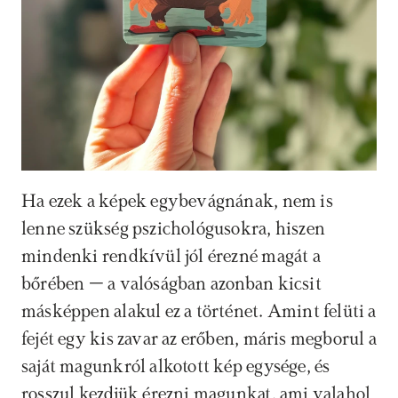
Ha ezek a képek egybevágnának, nem is 
lenne szükség pszichológusokra, hiszen 
mindenki rendkívül jól érezné magát a 
bőrében – a valóságban azonban kicsit 
másképpen alakul ez a történet. Amint felüti a 
fejét egy kis zavar az erőben, máris megborul a 
saját magunkról alkotott kép egysége, és 
rosszul kezdjük érezni magunkat, ami valahol 