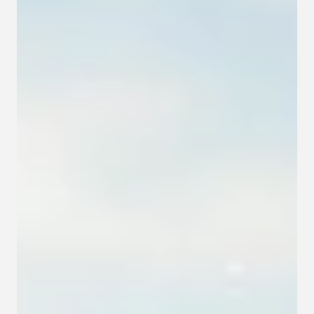
Kapcsolat
Adatkezelési tájékoztató
Adatkezelési tájékoztató 
csoportterápiához
Részvételi szabályzat 
csoportterápiához
Etikai kódex