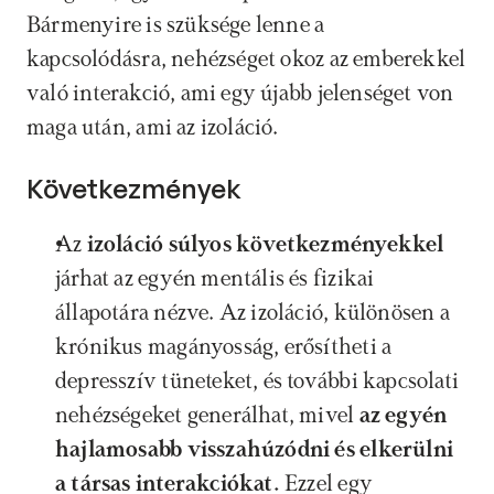
Bármenyire is szüksége lenne a 
kapcsolódásra, nehézséget okoz az emberekkel 
való interakció, ami egy újabb jelenséget von 
maga után, ami az izoláció.
Következmények
Az 
izoláció
súlyos következményekkel
járhat az egyén mentális és fizikai 
állapotára nézve. Az izoláció, különösen a 
krónikus magányosság, erősítheti a 
depresszív tüneteket, és további kapcsolati 
nehézségeket generálhat, mivel 
az egyén 
hajlamosabb visszahúzódni és elkerülni 
a társas interakciókat. 
Ezzel egy 