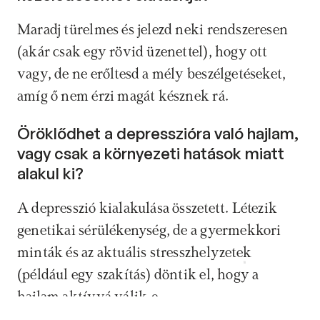
Maradj türelmes és jelezd neki rendszeresen 
(akár csak egy rövid üzenettel), hogy ott 
vagy, de ne erőltesd a mély beszélgetéseket, 
amíg ő nem érzi magát késznek rá.
Öröklődhet a depresszióra való hajlam, 
vagy csak a környezeti hatások miatt 
alakul ki? 
A depresszió kialakulása összetett. Létezik 
genetikai sérülékenység, de a gyermekkori 
minták és az aktuális stresszhelyzetek 
Időpontfoglalás
(például egy szakítás) döntik el, hogy a 
hajlam aktívvá válik-e.