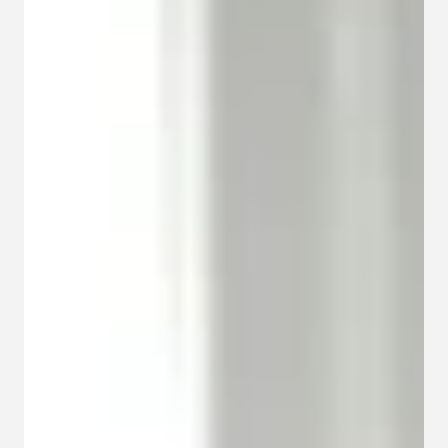
Kapcsolat
Adatkezelési tájékoztató
Adatkezelési tájékoztató 
csoportterápiához
Részvételi szabályzat 
csoportterápiához
Etikai kódex