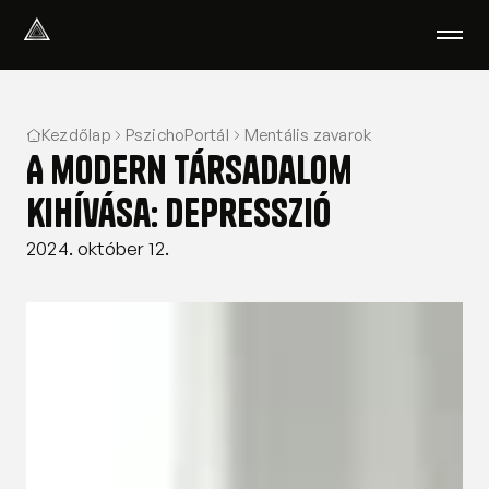
Select Language
Magyar
Kezdőlap
PszichoPortál
Mentális zavarok
Amiben segítünk
A modern társadalom
Akik segítenek
Rólunk
kihívása: depresszió
Tudod-e?
2024. október 12.
Podcast
PszichoPortál
Pszichológiai tesztek
Kliens vagyok
Ahol segítünk
Csoportterápia
GYIK