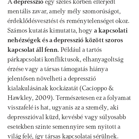
A 
depresszió
 egy széles körben elterjedt 
mentális zavar, amely mély szomorúságot, 
érdeklődésvesztést és reménytelenséget okoz. 
Számos kutatás kimutatta, hogy 
a kapcsolati 
nehézségek és a depresszió között szoros 
kapcsolat áll fenn. 
Például a tartós 
párkapcsolati konfliktusok, elhanyagoltság 
érzése vagy a társas támogatás hiánya 
jelentősen növelheti a depresszió 
kialakulásának kockázatát (Cacioppo & 
Hawkley, 2009). Természetesen ez a folyamat 
visszafelé is hat, ugyanis az a személy, aki 
depresszióval küzd, kevésbé vagy súlyosabb 
esetekben szinte semennyire sem nyitott a 
világ felé, így társas kapcsolatai sérülnek. 