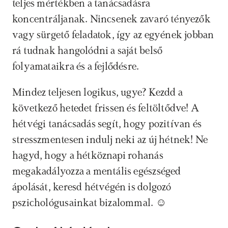
teljes mértékben a tanácsadásra 
koncentráljanak. Nincsenek zavaró tényezők 
vagy sürgető feladatok, így az egyének jobban 
rá tudnak hangolódni a saját belső 
folyamataikra és a fejlődésre.
Mindez teljesen logikus, ugye? Kezdd a 
következő hetedet frissen és feltöltődve! A 
hétvégi tanácsadás segít, hogy pozitívan és 
stresszmentesen indulj neki az új hétnek! Ne 
hagyd, hogy a hétköznapi rohanás 
megakadályozza a mentális egészséged 
ápolását, keresd hétvégén is dolgozó 
pszichológusainkat bizalommal. ☺️