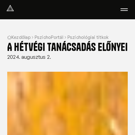
Select Language
Magyar
Kezdőlap
PszichoPortál
Pszichológiai titkok
Amiben segítünk
A hétvégi tanácsadás előnyei
Akik segítenek
Rólunk
2024. augusztus 2.
Tudod-e?
Podcast
PszichoPortál
Pszichológiai tesztek
Kliens vagyok
Ahol segítünk
Csoportterápia
GYIK