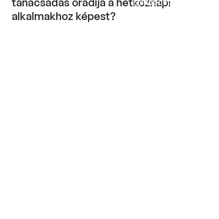
tanácsadás óradíja a hétköznapi 
Időpontfoglalás
alkalmakhoz képest? 
Nem. Szakembereinknél a hétvégi tiszteletdíj 
megegyezik a hétköznapival. 
Ebben a cikkben a(z)
Életvezetési elakadások
témáját érintettük.
Tudj meg többet arról, hogyan tudunk neked 
ebben segíteni.
Megosztom Facebookon
Megosztom X-en
Link másolása