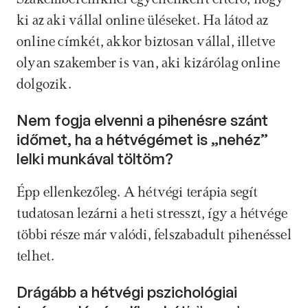
ki az aki vállal online üléseket. Ha látod az 
online címkét, akkor biztosan vállal, illetve 
olyan szakember is van, aki kizárólag online 
dolgozik. 
Nem fogja elvenni a pihenésre szánt 
időmet, ha a hétvégémet is „nehéz” 
lelki munkával töltöm? 
Épp ellenkezőleg. A hétvégi terápia segít 
tudatosan lezárni a heti stresszt, így a hétvége 
többi része már valódi, felszabadult pihenéssel 
telhet.
Drágább a hétvégi pszichológiai 