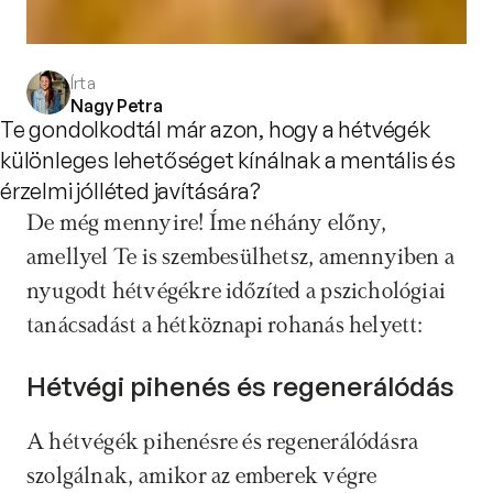
Írta
Nagy Petra
Te gondolkodtál már azon, hogy a hétvégék
különleges lehetőséget kínálnak a mentális és
érzelmi jólléted javítására?
De még mennyire! Íme néhány előny, 
amellyel Te is szembesülhetsz, amennyiben a 
nyugodt hétvégékre időzíted a pszichológiai 
tanácsadást a hétköznapi rohanás helyett:
Hétvégi pihenés és regenerálódás
A hétvégék pihenésre és regenerálódásra 
szolgálnak, amikor az emberek végre 