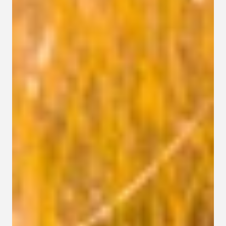
Kapcsolat
Adatkezelési tájékoztató
Adatkezelési tájékoztató 
csoportterápiához
Részvételi szabályzat 
csoportterápiához
Etikai kódex