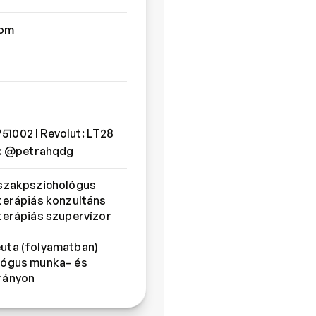
com
1002 I Revolut: LT28 
ut: @petrahqdg
 szakpszichológus
terápiás konzultáns
terápiás szupervízor 
uta (folyamatban)
rányon