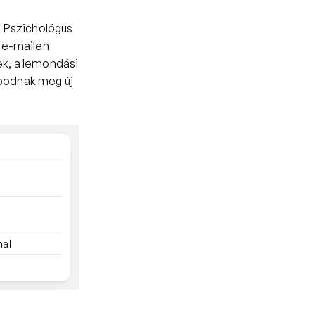
a Pszichológus 
e-mailen 
k, a lemondási 
podnak meg új 
mal