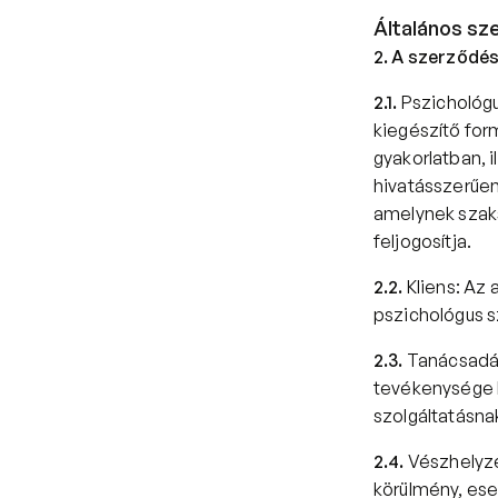
Általános sz
2. A szerződé
2.1.
 Pszichológ
kiegészítő form
gyakorlatban, 
hivatásszerűen
amelynek szaks
feljogosítja.  
2.2.
 Kliens: Az
pszichológus sz
2.3.
 Tanácsadás
tevékenysége k
szolgáltatásnak
2.4.
 Vészhelyze
körülmény, ese