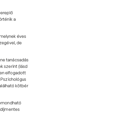
ereplő 
rténik a 
amelynek éves 
egével, de 
ine tanácsadás 
 szerint (lásd 
en elfogadott 
 Pszichológus 
alálható kötbér 
lemondható 
 díjmentes 