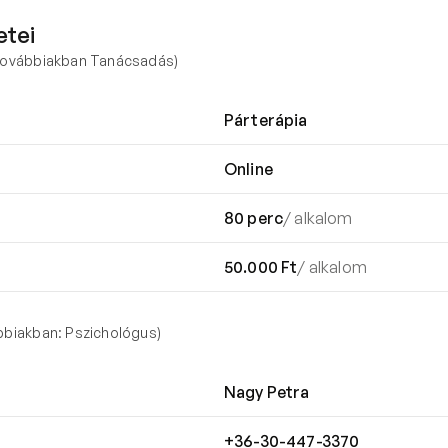
etei
(továbbiakban Tanácsadás)
Párterápia
Online
80 perc
/ alkalom
50.000 Ft
/ alkalom
bbiakban: Pszichológus)
Nagy Petra
+36-30-447-3370