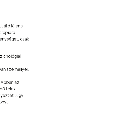
 álló Kliens 
rápiára 
kenységet, csak 
ichológiai 
yan személlyel, 
. Abban az 
dő felek 
yezteti, úgy 
onyt 