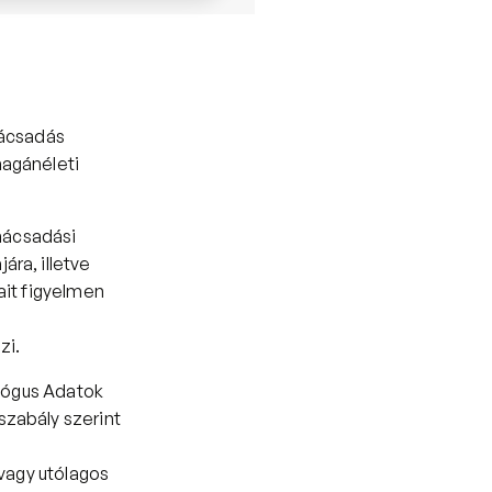
ácsadás 
agánéleti 
nácsadási 
ra, illetve 
it figyelmen 
i. 
lógus Adatok 
zabály szerint 
vagy utólagos 