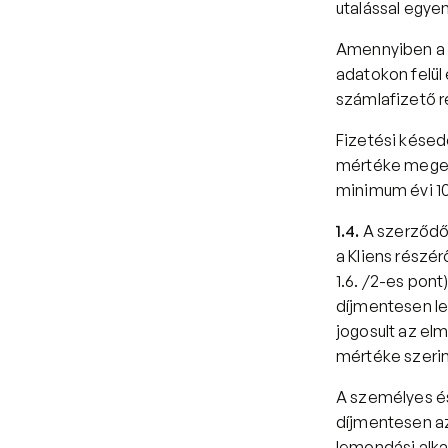
utalással egyen
Amennyiben a sz
adatokon felül
számlafizető ré
Fizetési késed
mértéke megeg
minimum évi 10
1.4.
 A szerződő
a Kliens részér
1.6. /2-es pon
díjmentesen lem
jogosult az elm
mértéke szerin
A személyes és
díjmentesen az
lemondási alka