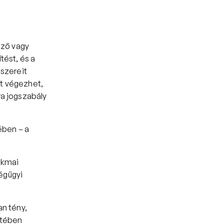
ző vagy 
ést, és a 
szereit 
t végezhet, 
a jogszabály 
ben – a 
akmai 
gügyi 
n tény, 
tében 