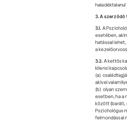
haladéktalanul 
3. A szerződő 
3.1.
 A Pszicholó
esetében, akin
hatással lehet,
a kezelőorvossal
3.2.
 A kettős k
kliensi kapcsola
(a)  családtagj
akivel valamily
(b)  olyan szem
esetben, ha a m
között (baráti,
Pszichológus m
felmondással 