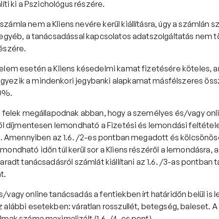
líti ki a Pszichológus részére.
ámla nem a Kliens nevére kerül kiállításra, úgy a számlán sz
 egyéb, a tanácsadással kapcsolatos adatszolgáltatás nem tö
szére.  
elem esetén a Kliens késedelmi kamat fizetésére köteles, 
yezik a mindenkori jegybanki alapkamat másfélszeres össz
%.  
 felek megállapodnak abban, hogy a személyes és/vagy onl
ől díjmentesen lemondható a Fizetési és lemondási feltételek
t). Amennyiben az 1.6. /2-es pontban megadott és kölcsönös
ondható időn túl kerül sor a Kliens részéről a lemondásra, a
aradt tanácsadásról számlát kiállítani az 1.6. /3-as pontban t
t.
/vagy online tanácsadás a fentiekben írt határidőn belül is 
 alábbi esetekben: váratlan rosszullét, betegség, baleset. A
lmak száma maximalizált (1.6. /4-es pont).