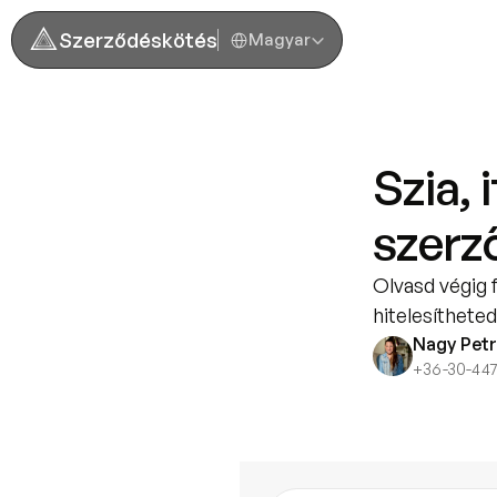
Select Language
Szerződéskötés
Magyar
Szia, 
szerz
Olvasd végig 
hitelesíthete
Nagy Pet
+36-30-44