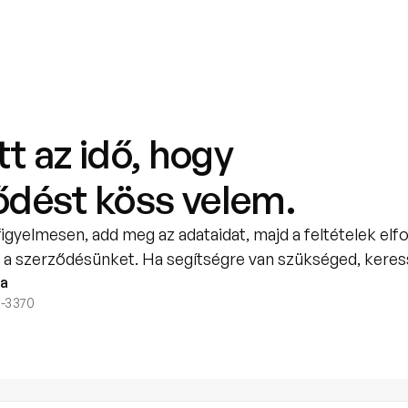
itt az idő, hogy
ődést köss velem.
figyelmesen, add meg az adataidat, majd a feltételek elf
d a szerződésünket. Ha segítségre van szükséged, keres
ra
7-3370