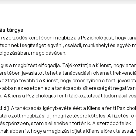
és tárgya
len szerződés keretében megbízza a Pszichológust, hogy tan
tson neki segítséget egyéni, családi, munkahelyi és egyéb m
dolgozásában, megoldásában.
gus a megbízást elfogadja. Tájékoztatja a Klienst, hogy a ta
retében javaslatot tehet a tanácsadási folyamat frekvenciájá
oztatja továbbá a Klienst, hogy amennyiben a fenti javaslata
úgy abban az esetben ez a tanácsadás sikerességét negatívan 
. A Kliens a Pszichológus fenti tájékoztatását tudomásul vesz
i díj
  A tanácsadás igénybevételéért a Kliens a fenti Pszicho
ározott megbízási díj megfizetésére köteles. A fizetés fő s
észpénzben, számla ellenében történik. A szerződő felek 
k abban is, hogy a megbízási díjat a Kliens előre utalással, 