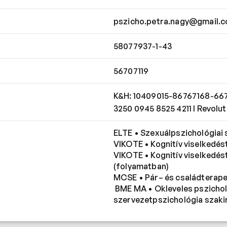
pszicho.petra.nagy@gmail.
58077937-1-43
56707119
K&H: 10409015-86767168-6675
3250 0945 8525 4211 I Revol
ELTE • Szexuálpszichológiai
VIKOTE • Kognitív viselkedés
VIKOTE • Kognitív viselkedés
(folyamatban)
MCSE • Pár– és családterape
 BME MA • Okleveles pszichológus munka– és 
szervezetpszichológia szaki