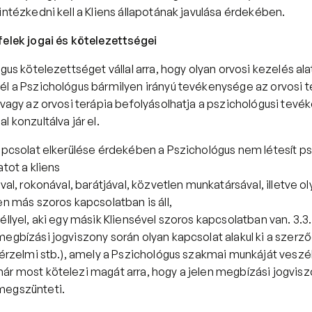
intézkedni kell a Kliens állapotának javulása érdekében. 
felek jogai és kötelezettségei
gus kötelezettséget vállal arra, hogy olyan orvosi kezelés alatt
él a Pszichológus bármilyen irányú tevékenysége az orvosi te
 vagy az orvosi terápia befolyásolhatja a pszichológusi tevé
 konzultálva jár el. 
apcsolat elkerülése érdekében a Pszichológus nem létesít psz
tot a kliens 
ával, rokonával, barátjával, közvetlen munkatársával, illetve ol
en más szoros kapcsolatban is áll, 
éllyel, aki egy másik Kliensével szoros kapcsolatban van. 3.3
egbízási jogviszony során olyan kapcsolat alakul ki a szerző
 érzelmi stb.), amely a Pszichológus szakmai munkáját veszél
ár most kötelezi magát arra, hogy a jelen megbízási jogvisz
megszünteti. 