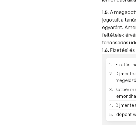
1.5.
 A megadott 
jogosult a tan
egyaránt. Amen
feltételek érvé
tanácsadási i
1.6.
 Fizetési é
1.
Fizetési 
2.
Díjmente
megelőző
3.
Kötbér mé
lemondhat
4.
Díjmentes
5.
Időpont v