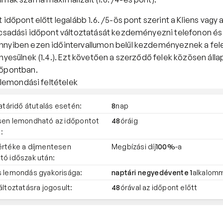
időpont előtt legalább 1.6. /5-ös pont szerint a Kliens vagy 
ácsadási időpont változtatását kezdeményezni telefonon és 
nyiben ezen időintervallumon belül kezdeményeznek a fele
nyesülnek (1.4.). Ezt követően a szerződő felek közösen álla
dőpontban.
s lemondási feltételek
határidő átutalás esetén:
8
nap
sen lemondható az időpontot
48
óráig
:
rtéke a díjmentesen
Megbízási díj
100%
-a
ó időszak után:
 lemondás gyakorisága:
naptári negyedévente 1
alkalom
áltoztatásra jogosult:
48
órával az időpont előtt