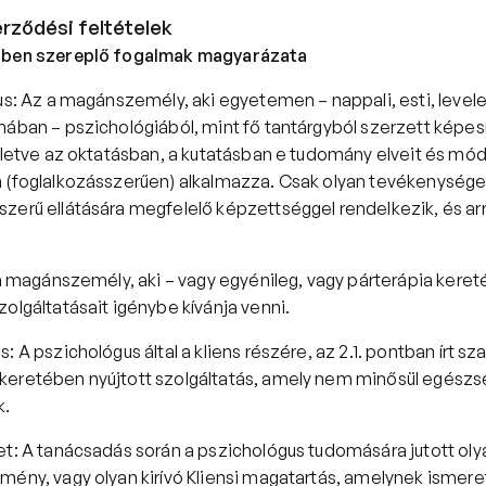
erződési feltételek
sben szereplő fogalmak magyarázata
us: Az a magánszemély, aki egyetemen – nappali, esti, levele
ában – pszichológiából, mint fő tantárgyból szerzett képesít
illetve az oktatásban, a kutatásban e tudomány elveit és mód
 (foglalkozásszerűen) alkalmazza. Csak olyan tevékenysége
zerű ellátására megfelelő képzettséggel rendelkezik, és arr
 a magánszemély, aki – vagy egyénileg, vagy párterápia kereté
olgáltatásait igénybe kívánja venni. 
: A pszichológus által a kliens részére, az 2.1. pontban írt sz
eretében nyújtott szolgáltatás, amely nem minősül egészsé
. 
t: A tanácsadás során a pszichológus tudomására jutott olya
mény, vagy olyan kirívó Kliensi magatartás, amelynek ismere