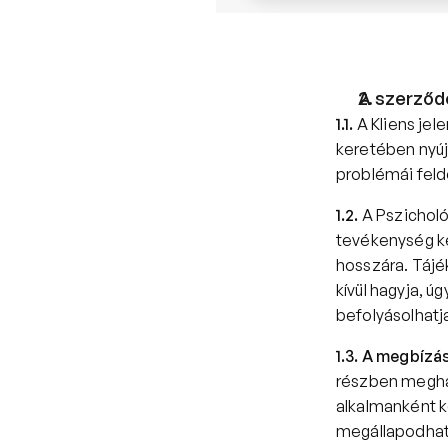
A szerződ
1.1.
 A Kliens je
keretében nyúj
problémái fel
1.2.
 A Pszicholó
tevékenység ke
hosszára. Tájék
kívül hagyja, 
befolyásolhatja
1.3. A megbízás
részben meghat
alkalmanként k
megállapodhatna