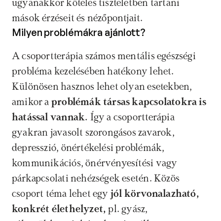
ugyanakkor köteles tiszteletben tartani 
mások érzéseit és nézőpontjait.
Milyen problémákra ajánlott?
A csoportterápia számos mentális egészségi 
probléma kezelésében hatékony lehet. 
Különösen hasznos lehet olyan esetekben, 
amikor a 
problémák társas kapcsolatokra is 
hatással vannak. 
Így a csoportterápia 
gyakran javasolt szorongásos zavarok, 
depresszió, önértékelési problémák, 
kommunikációs, önérvényesítési vagy 
párkapcsolati nehézségek esetén. Közös 
csoport téma lehet egy 
jól körvonalazható, 
konkrét élethelyzet, 
pl. gyász, 