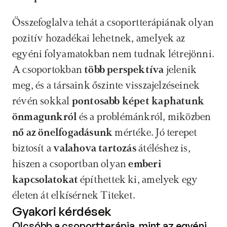
Összefoglalva tehát a csoportterápiának olyan 
pozitív hozadékai lehetnek, amelyek az 
egyéni folyamatokban nem tudnak létrejönni. 
A csoportokban
 több perspektíva
 jelenik 
meg, és a társaink őszinte visszajelzéseinek 
révén sokkal 
pontosabb képet kaphatunk 
önmagunkról
 és a problémánkról, miközben 
nő az önelfogadásunk
 mértéke. Jó terepet 
biztosít a 
valahova tartozás
 átéléshez is, 
hiszen a csoportban olyan 
emberi 
kapcsolatokat
 építhettek ki, amelyek egy 
életen át elkísérnek Titeket. 
Gyakori kérdések
Olcsóbb a csoportterápia, mint az egyéni 