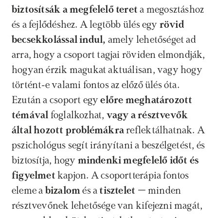
biztosítsák a megfelelő teret 
a megosztáshoz 
és a fejlődéshez. A legtöbb ülés egy 
rövid 
becsekkolással indul,
 amely lehetőséget ad 
arra, hogy a csoport tagjai röviden elmondják, 
hogyan érzik magukat aktuálisan, vagy hogy 
történt-e valami fontos az előző ülés óta.
Ezután a csoport egy 
előre meghatározott 
témával
 foglalkozhat,
 vagy a résztvevők 
által hozott problémákra 
reflektálhatnak. A 
pszichológus segít irányítani a beszélgetést, és 
biztosítja, hogy 
mindenki megfelelő időt és 
figyelmet
 kapjon. A csoportterápia fontos 
eleme a 
bizalom
 és a 
tisztelet
 – minden 
résztvevőnek lehetősége van kifejezni magát, 