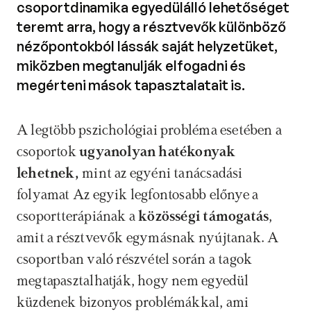
csoportdinamika egyedülálló lehetőséget
teremt arra, hogy a résztvevők különböző
nézőpontokból lássák saját helyzetüket,
miközben megtanulják elfogadni és
megérteni mások tapasztalatait is.
A legtöbb pszichológiai probléma esetében a 
csoportok 
ugyanolyan hatékonyak 
lehetnek,
 mint az egyéni tanácsadási 
folyamat Az egyik legfontosabb előnye a 
csoportterápiának a 
közösségi támogatás
, 
amit a résztvevők egymásnak nyújtanak. A 
csoportban való részvétel során a tagok 
megtapasztalhatják, hogy nem egyedül 
küzdenek bizonyos problémákkal, ami 