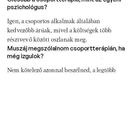
pszichológus? 
Igen, a csoportos alkalmak általában 
kedvezőbb árúak, mivel a költségek több 
résztvevő között oszlanak meg.
Muszáj megszólalnom csoportterápián, ha 
még izgulok? 
Időpontfoglalás
Nem kötelező azonnal beszélned, a legtöbb 
csoportban van lehetőséged saját tempóban 
feloldódni és megnyílni.
Hányan vannak jelen egy átlagos 
csoportos foglalkozáson? 
A terápiás csoportok létszáma általában 8 és 
15 fő között mozog, hogy mindenkire jusson 