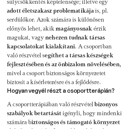
súlycsökkentés képtelensége; illetve egy 
adott életszakasz problematikája
 is, pl. 
serdülőkor. Azok számára is különösen 
előnyös lehet, akik 
magányosnak
 érzik 
magukat, vagy 
nehezen tudnak társas 
kapcsolatokat kialakítani. 
A csoportban 
való részvétel s
egíthet a társas készségek 
fejlesztésében és az önbizalom növelésében,
mivel a csoport biztonságos környezetet 
biztosít a kísérletezésre és a fejlődésre.
Hogyan vegyél részt a csoportterápián? 
A csoportterápiában való részvétel 
bizonyos 
szabályok betartását
 igényli, hogy mindenki 
számára b
iztonságos és támogató környezet