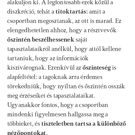
alakuljon ki. A legfontosabb ezek közül a 
diszkréció, tehát a 
titoktartás:
 amit a 
csoportban megosztanak, az ott is marad. Ez 
elengedhetetlen ahhoz, hogy a résztvevők 
őszintén beszélhessenek 
saját 
tapasztalataikról anélkül, hogy attól kellene 
tartaniuk, hogy az információk 
kiszivárognak. Ezenkívül az 
őszinteség
 is 
alapfeltétel: a tagoknak arra érdemes 
törekedniük, hogy nyíltan és őszintén osszák 
meg érzéseiket és tapasztalataikat. 
Ugyanakkor fontos, hogy a csoportban 
mindenki figyelmesen hallgassa meg a 
többieket, és 
tiszteletben tartsa a különböző 
nézőpontokat.