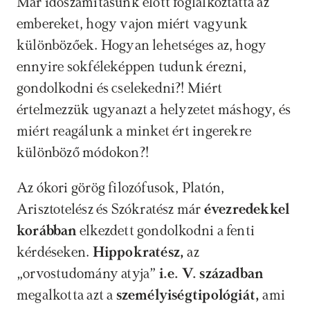
Már időszámításunk előtt foglalkoztatta az 
embereket, hogy vajon miért vagyunk 
különbözőek. Hogyan lehetséges az, hogy 
ennyire sokféleképpen tudunk érezni, 
gondolkodni és cselekedni?! Miért 
értelmezzük ugyanazt a helyzetet máshogy, és 
miért reagálunk a minket ért ingerekre 
különböző módokon?!
Az ókori görög filozófusok, Platón, 
Arisztotelész és Szókratész már 
évezredekkel 
korábban
 elkezdett gondolkodni a fenti 
kérdéseken. 
Hippokratész,
 az 
„orvostudomány atyja”
 i.e. V. században
megalkotta azt a 
személyiségtipológiát, 
ami 