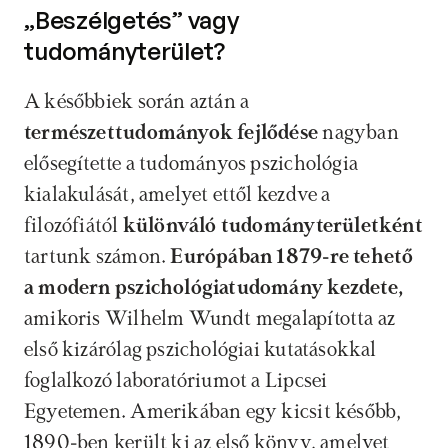
„Beszélgetés” vagy 
tudományterület?
A későbbiek során aztán a 
természettudományok fejlődése
 nagyban 
elősegítette a tudományos pszichológia 
kialakulását, amelyet ettől kezdve a 
filozófiától 
különváló tudományterületként
tartunk számon. 
Európában 1879-re tehető 
a modern pszichológiatudomány kezdete, 
amikoris Wilhelm Wundt megalapította az 
első kizárólag pszichológiai kutatásokkal 
foglalkozó laboratóriumot a Lipcsei 
Egyetemen. Amerikában egy kicsit később, 
1890-ben került ki az első könyv, amelyet 