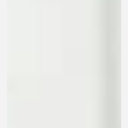
Kapcsolat
Adatkezelési tájékoztató
Adatkezelési tájékoztató 
csoportterápiához
Részvételi szabályzat 
csoportterápiához
Etikai kódex