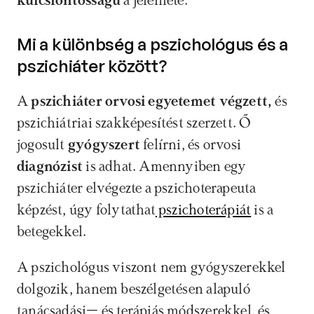
kulcsfontosságú 
a jelenléte.
Mi a különbség a pszichológus és a 
pszichiáter között?
A
 pszichiáter orvosi egyetemet végzett, 
és 
pszichiátriai szakképesítést szerzett. Ő 
jogosult 
gyógyszert 
felírni, és orvosi 
diagnózist
 is adhat. Amennyiben egy 
pszichiáter elvégezte a pszichoterapeuta 
képzést, úgy folytathat
 pszichoterápiát
 is a 
betegekkel. 
A pszichológus viszont nem gyógyszerekkel 
dolgozik, hanem beszélgetésen alapuló 
tanácsadási– és terápiás módszerekkel, és 