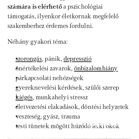
számára is elérhető
 a pszichológiai 
támogatás, ilyenkor életkornak megfelelő 
szakemberhez érdemes fordulni. 
Néhány gyakori téma:
szorongás
, pánik, 
depresszió
önértékelési zavarok, 
önbizalomhiány
párkapcsolati nehézségek
gyereknevelési kérdések, szülői szerep
kiégés
, munkahelyi stressz
életvezetési elakadások, döntési helyzetek
veszteség, gyász, trauma
Időpontfoglalás
testi tünetek mögött húzódó lelki okok