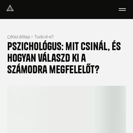
Select Language
Magyar
Kezdőlap
Tudod-e?
Amiben segítünk
Pszichológus: mit csinál, és
Akik segítenek
Rólunk
hogyan válaszd ki a
Tudod-e?
számodra megfelelőt?
Podcast
PszichoPortál
Pszichológiai tesztek
Kliens vagyok
Ahol segítünk
Csoportterápia
GYIK