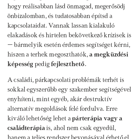
hogy reálisabban lásd önmagad, megerősödj 
önbizalomban, és tudatosabban építsd a 
kapcsolataidat. Vannak lassan kialakuló 
elakadások és hirtelen bekövetkező krízisek is 
– bármelyik esetén érdemes segítséget kérni, 
hiszen a terhek megoszthatók, 
a megküzdési 
képesség 
pedig 
fejleszthető. 
A családi, párkapcsolati problémák terhét is 
sokkal egyszerűbb egy szakember segítségével 
enyhíteni, mint egyéb, akár destruktív 
alternatív megoldások felé fordulva. Erre 
kiváló lehetőség lehet a 
párterápia vagy a 
családterápia 
is, ahol nem csak egyedül, 
hanem a teljes rendszer bevonásával érhető el 