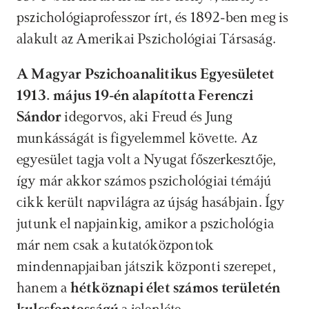
pszichológiaprofesszor írt, és 1892-ben meg is 
alakult az Amerikai Pszichológiai Társaság.
A Magyar Pszichoanalitikus Egyesületet 
1913. május 19-én alapította Ferenczi 
Sándor 
idegorvos, aki Freud és Jung 
munkásságát is figyelemmel követte. Az 
egyesület tagja volt a Nyugat főszerkesztője, 
így már akkor számos pszichológiai témájú 
cikk került napvilágra az újság hasábjain. Így 
jutunk el napjainkig, amikor a pszichológia 
már nem csak a kutatóközpontok 
mindennapjaiban játszik központi szerepet, 
hanem a 
hétköznapi élet számos területén