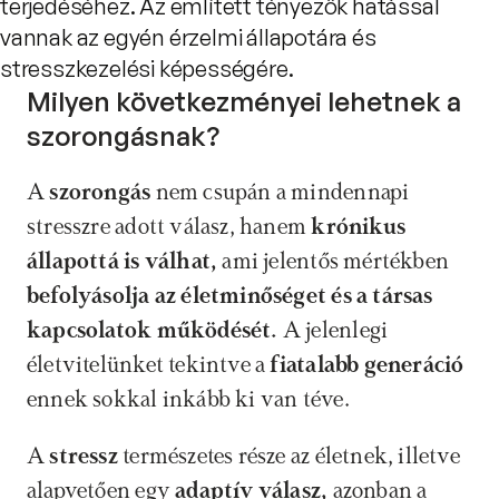
terjedéséhez. Az említett tényezők hatással
vannak az egyén érzelmi állapotára és
stresszkezelési képességére.
Milyen következményei lehetnek a 
szorongásnak?
A 
szorongás
 nem csupán a mindennapi 
stresszre adott válasz, hanem 
krónikus 
állapottá is válhat,
 ami jelentős mértékben 
befolyásolja az életminőséget és a társas 
kapcsolatok működését. 
A jelenlegi 
életvitelünket tekintve a 
fiatalabb generáció
ennek sokkal inkább ki van téve.
A 
stressz
 természetes része az életnek, illetve 
alapvetően egy 
adaptív válasz,
 azonban a 