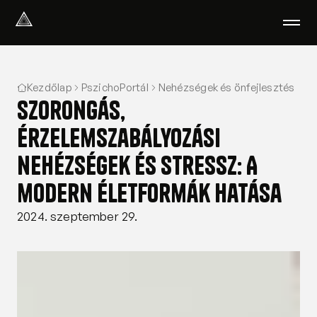
Select Language
Magyar
Kezdőlap
PszichoPortál
Nehézségek és önfejlesztés
Amiben segítünk
Szorongás,
Akik segítenek
Rólunk
érzelemszabályozási
Tudod-e?
nehézségek és stressz: A
Podcast
PszichoPortál
modern életformák hatása
Pszichológiai tesztek
2024. szeptember 29.
Kliens vagyok
Ahol segítünk
Csoportterápia
GYIK