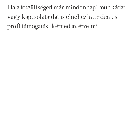
Ha a feszültséged már mindennapi munkádat 
Időpontfoglalás
vagy kapcsolataidat is elnehezíti, érdemes 
profi támogatást kérned az érzelmi 
eszköztárad bővítéséhez.
Forrás: 
Gross, J. J. (2015). Emotion 
regulation: Current status and future 
prospects. 
Psychological Inquiry
, 26(1), 1-26
Ebben a cikkben a(z)
Szorongás
témáját érintettük.
Tudj meg többet arról, hogyan tudunk neked 
ebben segíteni.
Megosztom Facebookon
Megosztom X-en
Link másolása