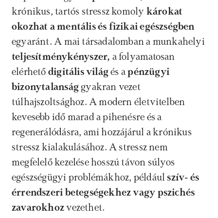
krónikus, tartós stressz komoly 
károkat 
okozhat a mentális és fizikai egészségben 
egyaránt. A mai társadalomban a munkahelyi 
teljesítménykényszer,
 a folyamatosan 
elérhető 
digitális világ
 és a 
pénzügyi 
bizonytalanság
 gyakran vezet 
túlhajszoltsághoz. A modern életvitelben 
kevesebb idő marad a pihenésre és a 
regenerálódásra, ami hozzájárul a krónikus 
stressz kialakulásához. A stressz nem 
megfelelő kezelése hosszú távon súlyos 
egészségügyi problémákhoz, például 
szív- és 
érrendszeri betegségekhez vagy pszichés 
zavarokhoz
 vezethet.