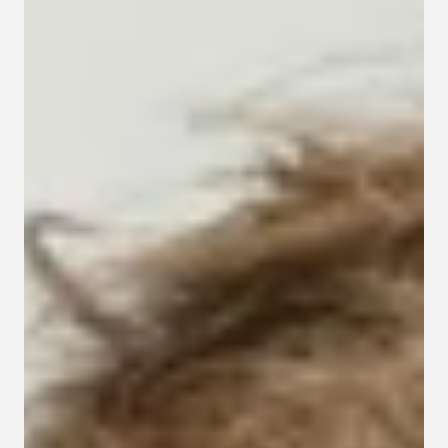
Kapcsolat
Adatkezelési tájékoztató
Adatkezelési tájékoztató 
csoportterápiához
Részvételi szabályzat 
csoportterápiához
Etikai kódex