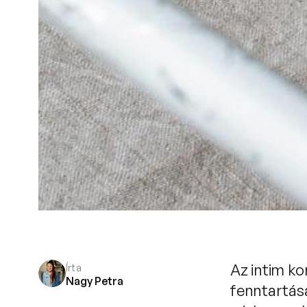
Az intim ko
Írta
Nagy Petra
fenntartás