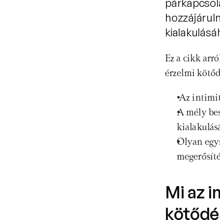
párkapcsol
hozzájárul
kialakulásá
Ez a cikk arr
érzelmi kötőd
 Az intimi
A mély bes
kialakulás
Olyan egys
megerősíté
Mi az i
kötődé