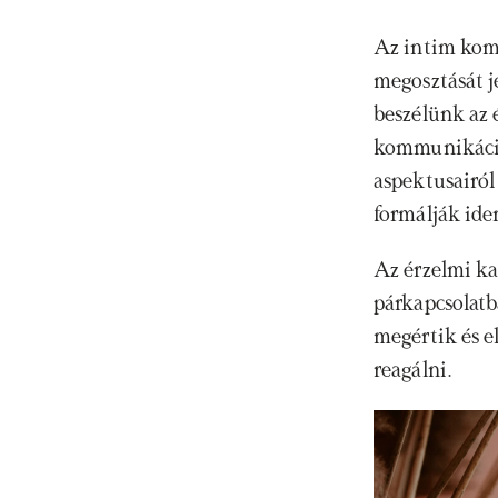
Az intim komm
megosztását je
beszélünk az 
kommunikáció
aspektusairól
formálják ide
Az érzelmi kap
párkapcsolatb
megértik és e
reagálni.