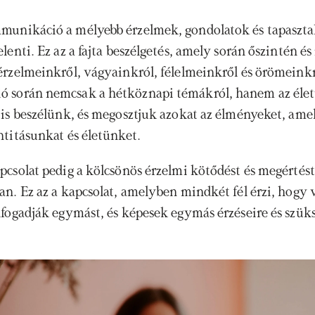
unikáció a mélyebb érzelmek, gondolatok és tapasztal
lenti. Ez az a fajta beszélgetés, amely során őszintén és 
érzelmeinkről, vágyainkról, félelmeinkről és örömeinkr
 során nemcsak a hétköznapi témákról, hanem az élet
 is beszélünk, és megosztjuk azokat az élményeket, amel
ntitásunkat és életünket. 
csolat pedig a kölcsönös érzelmi kötődést és megértést j
an. Ez az a kapcsolat, amelyben mindkét fél érzi, hogy 
lfogadják egymást, és képesek egymás érzéseire és szüksé