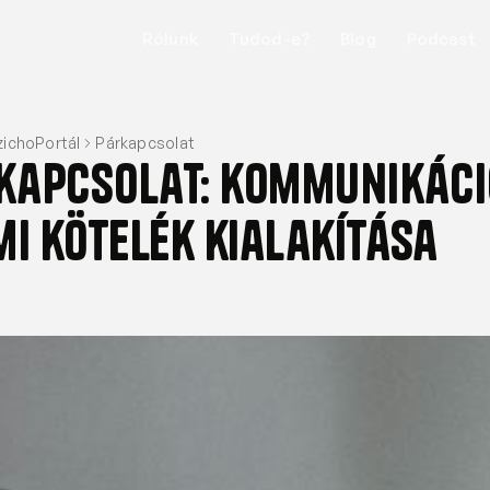
Rólunk
Tudod-e?
Blog
Podcast
zichoPortál
Párkapcsolat
 kapcsolat: kommunikáci
mi kötelék kialakítása