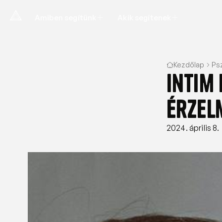
Amiben segítünk
Akik segítenek
Kezdőlap
Ps
Intim
érzel
2024. április 8.