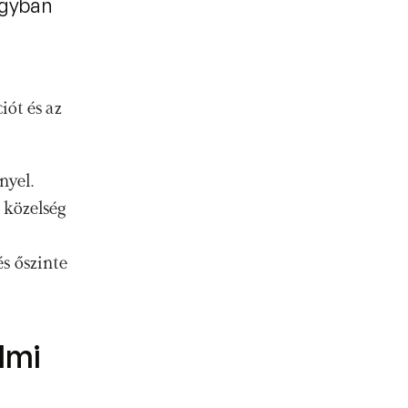
agyban
ót és az 
nyel.
közelség 
s őszinte 
mi 