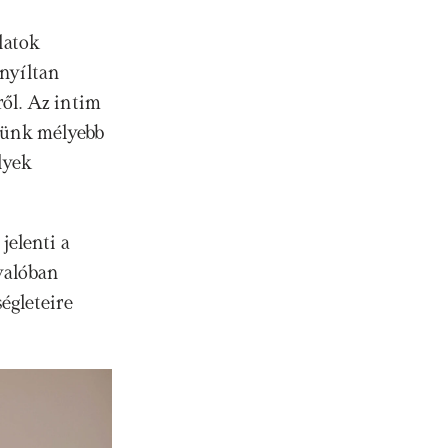
atok 
nyíltan 
ől. Az intim 
ünk mélyebb 
yek 
elenti a 
valóban 
gleteire 