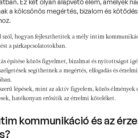
atban. Ez két olyan alapvető elem, amelyek n
nak a kölcsönös megértés, bizalom és kötődés
hoz.
ól szól, hogyan fejleszthetitek a mély intim kommunikáci
ést a párkapcsolatotokban.
tás építése közös figyelmet, bizalmat és nyitottságot igé
zélgetések segíthetnek a megértés, elfogadás és érzelmi 
ában.
zerű lépések, mint az aktív figyelem, közös élmények é
sek, hatékonyan erősítik az érzelmi köteléket.
ntim kommunikáció és az érzel
s?