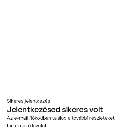
Kapcsolat
Adatkezelési tájékoztató
Adatkezelési tájékoztató 
csoportterápiához
Részvételi szabályzat 
csoportterápiához
Etikai kódex
Sikeres jelentkezés
Jelentkezésed sikeres volt
Az e-mail fiókodban találod a további részleteket 
tartalmazó levelet.