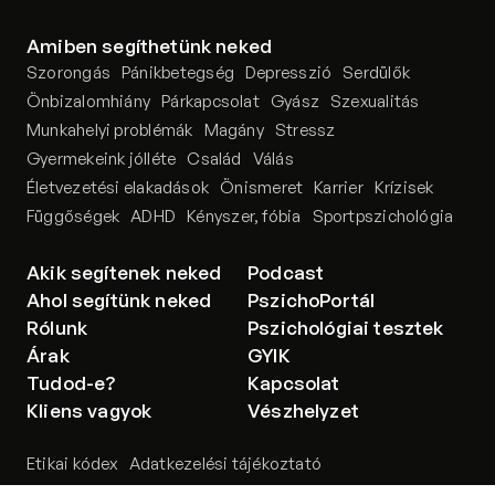
Amiben segíthetünk neked
Szorongás
Pánikbetegség
Depresszió
Serdülők
Önbizalomhiány
Párkapcsolat
Gyász
Szexualitás
Munkahelyi problémák
Magány
Stressz
Gyermekeink jólléte
Család
Válás
Életvezetési elakadások
Önismeret
Karrier
Krízisek
Függőségek
ADHD
Kényszer, fóbia
Sportpszichológia
Akik segítenek neked
Podcast
Ahol segítünk neked
PszichoPortál
Rólunk
Pszichológiai tesztek
Árak
GYIK
Tudod-e?
Kapcsolat
Kliens vagyok
Vészhelyzet
Etikai kódex
Adatkezelési tájékoztató
Adatkezelési tájékoztató csoportterápiához