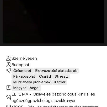
Személyesen
Budapest
Önismeret
Életvezetési elakadások
Párkapcsolat
Család
Stressz
Munkahelyi problémák
Karrier
Magyar
Angol
ELTE MA • Okleveles pszichológus klinikai és 
egészségpszichológia szakirányon 
MCSE • Pár– és családterapeuta (folyamatban)