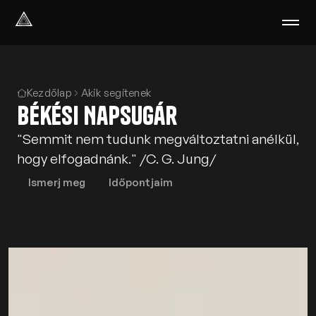
Select Language
Magyar
Amiben segítünk
Kezdőlap
Akik segítenek
Békési Napsugár
Akik segítenek
Rólunk
"Semmit nem tudunk megváltoztatni anélkül,
Tudod-e?
hogy elfogadnánk." /C. G. Jung/
Podcast
PszichoPortál
Ismerj meg
Időpontjaim
Pszichológiai tesztek
Kliens vagyok
Ahol segítünk
Csoportterápia
GYIK