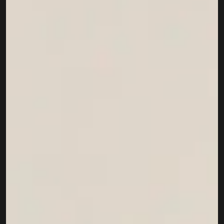
Kapcsolat
Adatkezelési tájékoztató
Adatkezelési tájékoztató 
csoportterápiához
Részvételi szabályzat 
csoportterápiához
Etikai kódex