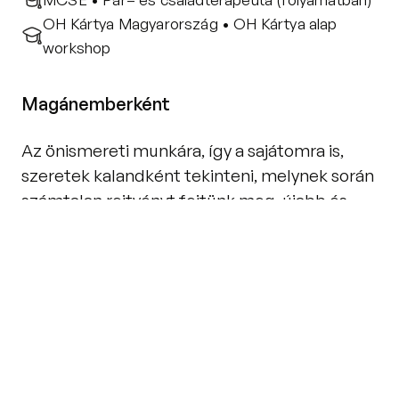
OH Kártya Magyarország • OH Kártya alap 
workshop
Magánemberként
Az önismereti munkára, így a sajátomra is, 
szeretek kalandként tekinteni, melynek során 
számtalan rejtvényt fejtünk meg, újabb és 
újabb tükrökbe nézünk bele, néha olyanokba 
is, amikben nem biztos, hogy tetszik, amit 
látunk.
Saját belső világunk megismerésével 
lehetőségünk nyílik a tudattalan 
tartalmak, konfliktusok, vágyak, 