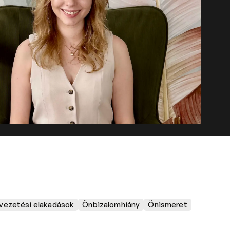
tvezetési elakadások
Önbizalomhiány
Önismeret