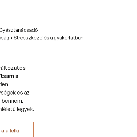
, Gyásztanácsadó
ság • Stresszkezelés a gyakorlatban
áltozatos 
ítsam a 
den 
ségek és az 
 bennem, 
 szemléletű legyek. 
a lelki 