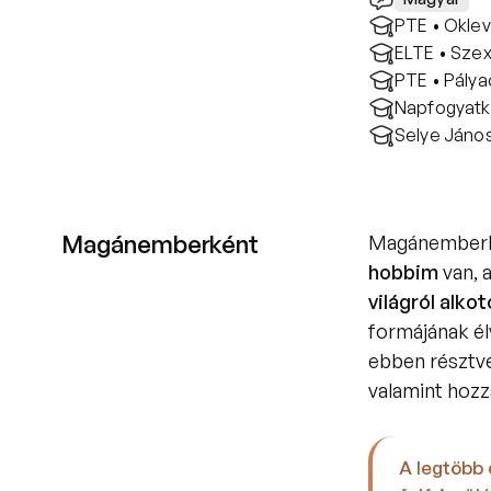
PTE • Oklev
ELTE • Szex
PTE • Pálya
Napfogyatko
Selye János
Magánemberként
Magánemberk
hobbim 
van, 
világról alko
formájának élv
ebben résztve
valamint hozz
A legtöbb