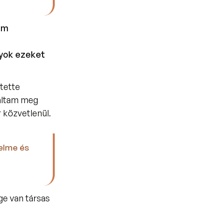
m 
yok ezeket 
tette 
altam meg 
közvetlenül. 
elme és 
e van társas 