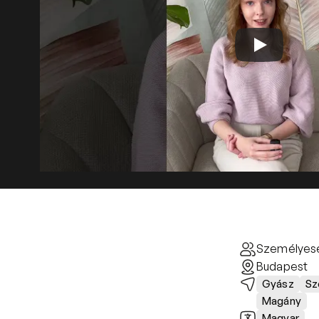
Személyes
Budapest
Gyász
Sz
Magány
Magyar