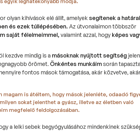
és egyik leghatékonyabb módja. 
 olyan kihívások elé állít, amelyek 
segítenek a határai
en és ezek túllépésében.
 Az útvonalaimon többször 
 saját félelmeimmel, 
valamint azzal, hogy 
képes vag
l kezdve mindig is a 
másoknak nyújtott segítség 
jelen
egnagyobb örömet. 
Önkéntes munkáim
 során tapaszt
mennyire fontos mások támogatása, akár közvetve, akár 
n magam is átéltem, hogy mások jelenléte, odaadó figy
milyen sokat jelenthet a gyász, illetve az életben való 
im megfelelő feldolgozásában. 
ogy a lelki sebek begyógyulásához mindenkinek szükség