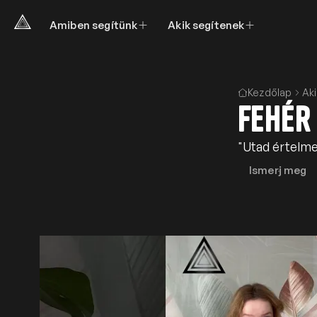
Amiben segítünk
Akik segítenek
Kezdőlap
Ak
Fehér
"Utad értelme
Ismerj meg