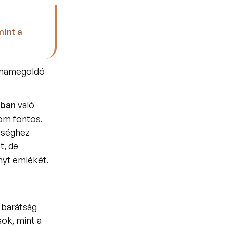
int a 
mamegoldó 
ban 
való 
m fontos, 
eséghez 
t, de
yt emlékét, 
barátság 
ok, mint a 