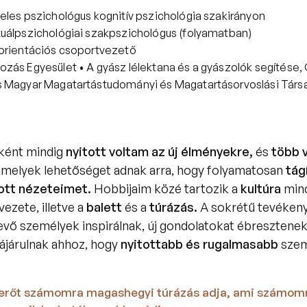
eles pszichológus kognitív pszichológia szakirányon
uálpszichológiai szakpszichológus (folyamatban)
orientációs csoportvezető
zás Egyesület • A gyász lélektana és a gyászolók segítése
 Magyar Magatartástudományi és Magatartásorvoslási Társa
ént mindig 
nyitott voltam az új élményekre,
 és 
több v
amelyek lehetőséget adnak arra, hogy folyamatosan 
tág
tott nézeteimet.
 Hobbijaim közé tartozik a 
kultúra
 min
ezete, illetve a
 balett 
és a
 túrázás. 
A sokrétű tevékeny
vő személyek inspirálnak, új gondolatokat ébresztenek
ájárulnak ahhoz, hogy 
nyitottabb és rugalmasabb
 erőt számomra magashegyi túrázás adja, ami számomra 