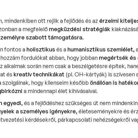
 mindenkiben ott rejlik a fejlődés és az 
zonban a megfelelő 
megküzdési stratégiák 
kiaknázásá
személyre szabott támogatásra.
 fontos a 
holisztikus
 és a 
humanisztikus szemlélet,
 
hozzám fordulókat abban, hogy jobban 
megértsék és 
 alkalmak során nem csak a beszélgetésre építek, hane
at és 
kreatív technikákat 
(pl. OH-kártyák) is szívesen 
 szolgálnak, hogy klienseim később 
önállóan is hatéko
birkózni
 a mindennapi élet kihívásaival.
 egyedi, 
gyelek a személyes igényekre, 
életeseményekre és érz
etvezetési kérdésekről, párkapcsolati nehézségekről vag