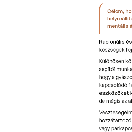
Célom, ho
helyreállí
mentális é
Racionális é
készségek fej
Különösen köz
segítői munka
hogy a gyászo
kapcsolódó fá
eszközöket k
de mégis az a
Veszteségélmé
hozzátartozón
vagy párkapcs