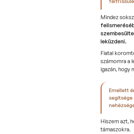
felfrissül
Mindez sokszor
felismeréséb
szembesültem
leküzdeni.
Fiatal koromtó
számomra a l
igazán, hogy 
Emellett é
segítsége 
nehézsége
Hiszem azt, h
támaszokra.