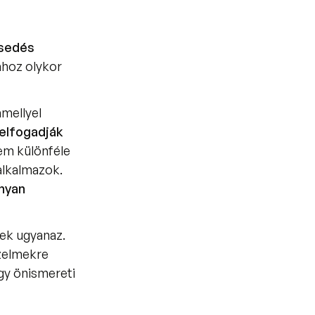
érzelmi kiteljesedés 
hoz olykor 
amellyel 
elfogadják
m különféle 
alkalmazok. 
nyan 
és a fejlődéshez szükséges út nem mindenkinek ugyanaz. 
elmekre 
y önismereti 