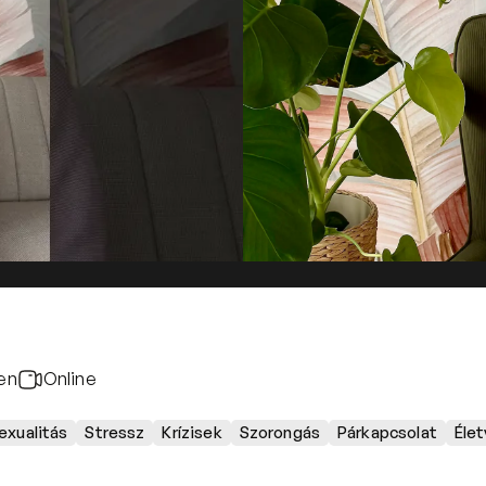
en
Online
exualitás
Stressz
Krízisek
Szorongás
Párkapcsolat
Éle