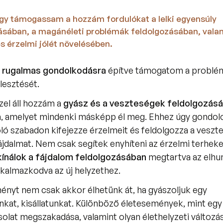
gy támogassam a hozzám fordulókat a lelki egyensúly 
tásában, a magánéleti problémák feldolgozásában, valam
s érzelmi jólét növelésében. 
s rugalmas gondolkodásra 
építve támogatom a problé
lesztését. 
el áll hozzám a
 gyász és a veszteségek feldolgozásá
, amelyet mindenki másképp él meg. Ehhez úgy gondolo
ló szabadon kifejezze érzelmeit és feldolgozza a veszt
jdalmat. Nem csak segítek enyhíteni az érzelmi terheke
ínálok a fájdalom feldolgozásában
 megtartva az elhun
lkalmazkodva az új helyzethez. 
nyt nem csak akkor élhetünk át, ha gyászoljuk egy 
kat, kisállatunkat. Különböző életesemények, mint egy 
olat megszakadása, valamint olyan élethelyzeti változás