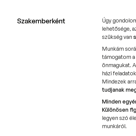
Szakemberként
Úgy gondolom,
lehetősége, a
szükség van 
Munkám során
támogatom a 
önmagukat. Az
házi feladatok
Mindezek arra
tudjanak meg
Minden egyén
Különösen fi
legyen szó él
munkáról. 