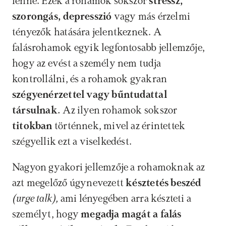
lenne. Ezek a rohamok sokszor 
stressz, 
szorongás, depresszió 
vagy más érzelmi 
tényezők hatására jelentkeznek. A 
falásrohamok egyik legfontosabb jellemzője, 
hogy az evést a személy nem tudja 
kontrollálni, és a rohamok gyakran 
szégyenérzettel vagy bűntudattal 
társulnak. 
Az ilyen rohamok sokszor 
titokban 
történnek, mivel az érintettek 
szégyellik ezt a viselkedést.
Nagyon gyakori jellemzője a rohamoknak az 
azt megelőző úgynevezett 
késztetés beszéd 
(urge talk),
 ami lényegében arra készteti a 
személyt, hogy 
megadja magát a falás 