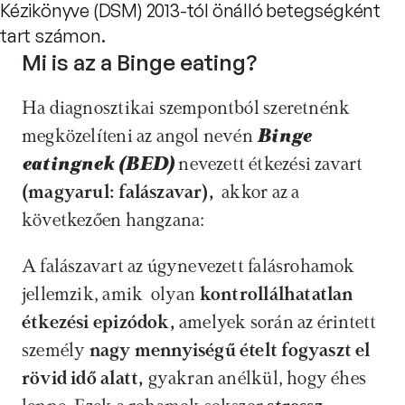
Kézikönyve (DSM) 2013-tól önálló betegségként
tart számon.
Mi is az a Binge eating?
Ha diagnosztikai szempontból szeretnénk 
megközelíteni az angol nevén 
Binge 
eatingnek (BED)
 nevezett étkezési zavart
(magyarul: falászavar),
  akkor az a 
következően hangzana:
A falászavart az úgynevezett falásrohamok 
jellemzik, amik  olyan 
kontrollálhatatlan 
étkezési epizódok,
 amelyek során az érintett 
személy 
nagy mennyiségű ételt fogyaszt el 
rövid idő alatt,
 gyakran anélkül, hogy éhes 