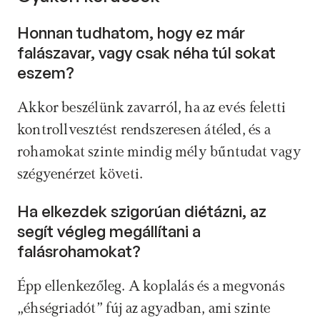
Honnan tudhatom, hogy ez már 
falászavar, vagy csak néha túl sokat 
eszem? 
Akkor beszélünk zavarról, ha az evés feletti 
kontrollvesztést rendszeresen átéled, és a 
rohamokat szinte mindig mély bűntudat vagy 
szégyenérzet követi.
Ha elkezdek szigorúan diétázni, az 
segít végleg megállítani a 
falásrohamokat? 
Épp ellenkezőleg. A koplalás és a megvonás 
„éhségriadót” fúj az agyadban, ami szinte 