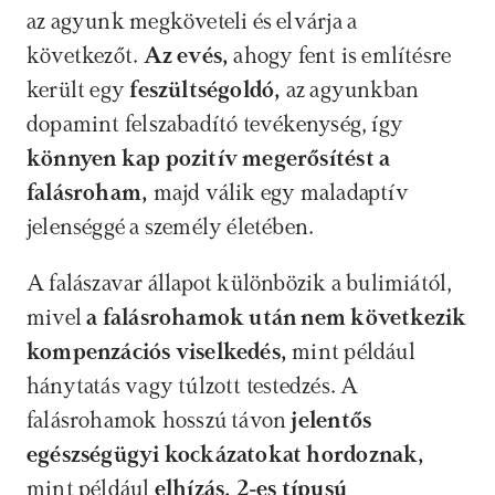
az agyunk megköveteli és elvárja a 
következőt. 
Az evés,
 ahogy fent is említésre 
került egy
 feszültségoldó, 
az agyunkban 
dopamint felszabadító tevékenység, így 
könnyen kap pozitív megerősítést a 
falásroham, 
majd válik egy maladaptív 
jelenséggé a személy életében.
A falászavar állapot különbözik a bulimiától, 
mivel
 a falásrohamok után nem következik 
kompenzációs viselkedés, 
mint például 
hánytatás vagy túlzott testedzés. A 
falásrohamok hosszú távon 
jelentős 
egészségügyi kockázatokat hordoznak, 
mint például 
elhízás, 2-es típusú 