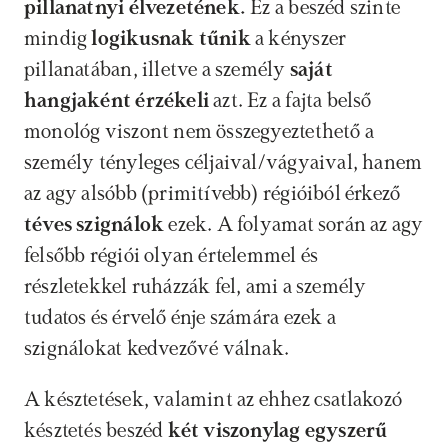
pillanatnyi élvezetének. 
Ez a beszéd szinte 
mindig 
logikusnak tűnik
 a kényszer 
pillanatában, illetve a személy 
saját 
hangjaként érzékeli 
azt. Ez a fajta belső 
monológ viszont nem összegyeztethető a 
személy tényleges céljaival/vágyaival, hanem 
az agy alsóbb (primitívebb) régióiból érkező 
téves szignálok
 ezek. A folyamat során az agy 
felsőbb régiói olyan értelemmel és 
részletekkel ruházzák fel, ami a személy 
tudatos és érvelő énje számára ezek a 
szignálokat kedvezővé válnak.
A késztetések, valamint az ehhez csatlakozó 
késztetés beszéd 
két viszonylag egyszerű 