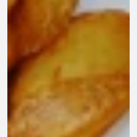
Kapcsolat
Adatkezelési tájékoztató
Adatkezelési tájékoztató 
csoportterápiához
Részvételi szabályzat 
csoportterápiához
Etikai kódex