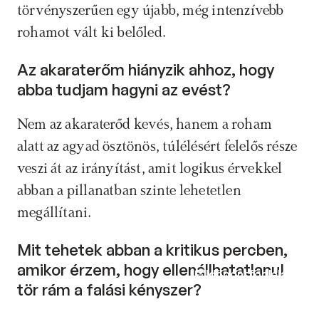
törvényszerűen egy újabb, még intenzívebb 
rohamot vált ki belőled.
Az akaraterőm hiányzik ahhoz, hogy 
abba tudjam hagyni az evést? 
Nem az akaraterőd kevés, hanem a roham 
alatt az agyad ösztönös, túlélésért felelős része 
veszi át az irányítást, amit logikus érvekkel 
abban a pillanatban szinte lehetetlen 
megállítani.
Mit tehetek abban a kritikus percben, 
amikor érzem, hogy ellenállhatatlanul 
Időpontfoglalás
tör rám a falási kényszer? 