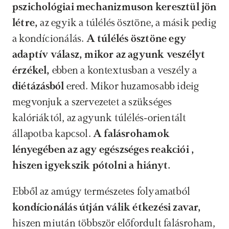
pszichológiai mechanizmuson keresztül jön 
létre, 
az egyik a túlélés ösztöne, a másik pedig 
a kondícionálás. 
A túlélés ösztöne egy 
adaptív válasz, mikor az agyunk veszélyt 
érzékel,
 ebben a kontextusban a veszély a 
diétázásból 
ered. Mikor huzamosabb ideig 
megvonjuk a szervezetet a szükséges 
kalóriáktól, az agyunk túlélés-orientált 
állapotba kapcsol. 
A falásrohamok 
lényegében az agy egészséges reakciói , 
hiszen igyekszik pótolni a hiányt.
Ebből az amúgy természetes folyamatból 
kondícionálás útján válik étkezési zavar,
hiszen miután többször előfordult falásroham, 