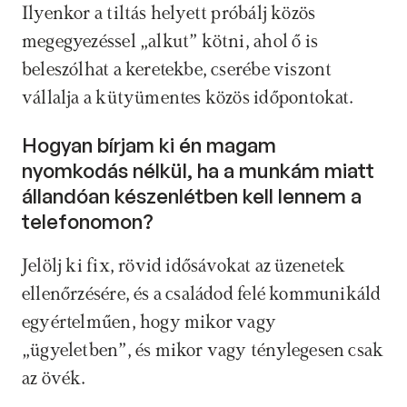
Ilyenkor a tiltás helyett próbálj közös 
megegyezéssel „alkut” kötni, ahol ő is 
beleszólhat a keretekbe, cserébe viszont 
vállalja a kütyümentes közös időpontokat.
Hogyan bírjam ki én magam 
nyomkodás nélkül, ha a munkám miatt 
állandóan készenlétben kell lennem a 
telefonomon? 
Jelölj ki fix, rövid idősávokat az üzenetek 
ellenőrzésére, és a családod felé kommunikáld 
egyértelműen, hogy mikor vagy 
„ügyeletben”, és mikor vagy ténylegesen csak 
az övék.