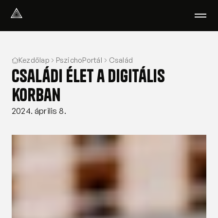
Select Language
Magyar
Kezdőlap
PszichoPortál
Család
Amiben segítünk
Családi élet a digitális
Akik segítenek
Rólunk
korban
Tudod-e?
2024. április 8.
Podcast
PszichoPortál
Pszichológiai tesztek
Kliens vagyok
Ahol segítünk
Csoportterápia
GYIK