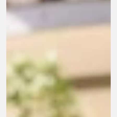
Kapcsolat
Adatkezelési tájékoztató
Adatkezelési tájékoztató 
csoportterápiához
Részvételi szabályzat 
csoportterápiához
Etikai kódex