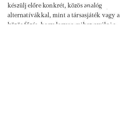
készülj előre konkrét, közös analóg 
Időpontfoglalás
alternatívákkal, mint a társasjáték vagy a 
közös főzés, hogy legyen mihez nyúlni a 
képernyő helyett.
Tetszett a cikk? Akkor mentsd el a könyvjelzők 
közé, hogy bármikor gyorsan visszatalálj, vagy 
oszd meg valamely közösségi platformodon.
Ebben a cikkben a(z)
Család
témáját érintettük.
Tudj meg többet arról, hogyan tudunk neked 
ebben segíteni.
Megosztom Facebookon
Megosztom X-en
Link másolása